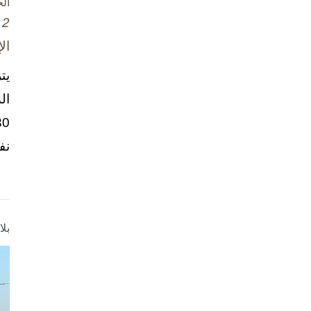
ال
2 تشرين الأول / أكتوبر، 2025
ال
يت
ال
نف
بل