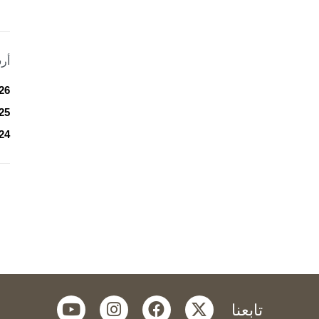
أر
26
25
24
youtube
instagram
facebook
twitter
تابعنا