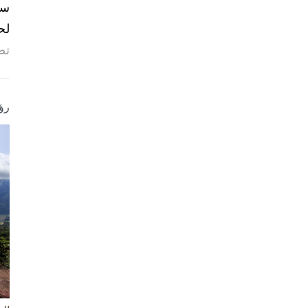
لح
تص
رؤ