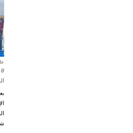
عا
8 تشرين الأول / أكتوبر، 2025
ال
بع
ال
ال
شخ