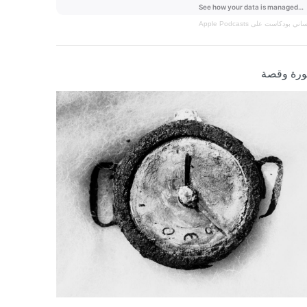
نساني
بودكاست على Apple Podcasts
رة وقصة