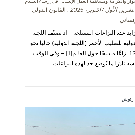
حوار والكرامة ومساهمة العمل الإنساني في إرساء السلام
, القانون الدولي
إنساني
زايد عدد النزاعات المسلحة – إذ تصنّف اللجنة
دولية للصليب الأحمر (اللجنة الدولية) حاليًا نحو
130 نزاعًا مسلحًا حول العالم[1] – وفي الوقت
سه نادرًا ما يُوضَع حد لهذه النزاعات. ...
ا رتوش