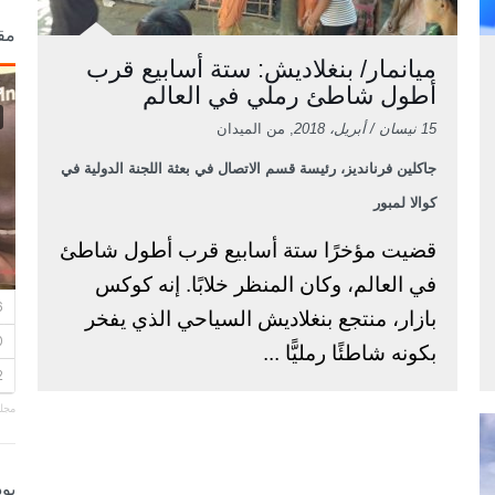
مق
ميانمار/ بنغلاديش: ستة أسابيع قرب
أطول شاطئ رملي في العالم
15 نيسان / أبريل، 2018
, من الميدان
جاكلين فرنانديز، رئيسة قسم الاتصال في بعثة اللجنة الدولية في
كوالا لمبور
قضيت مؤخرًا ستة أسابيع قرب أطول شاطئ
في العالم، وكان المنظر خلابًا. إنه كوكس
بازار، منتجع بنغلاديش السياحي الذي يفخر
بكونه شاطئًا رمليًّا ...
مجلة
بو