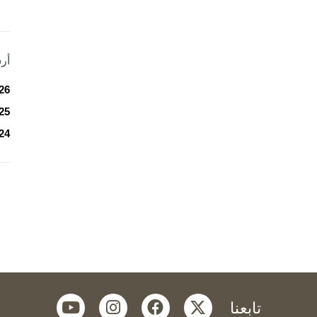
أر
26
25
24
youtube
instagram
facebook
twitter
تابعنا