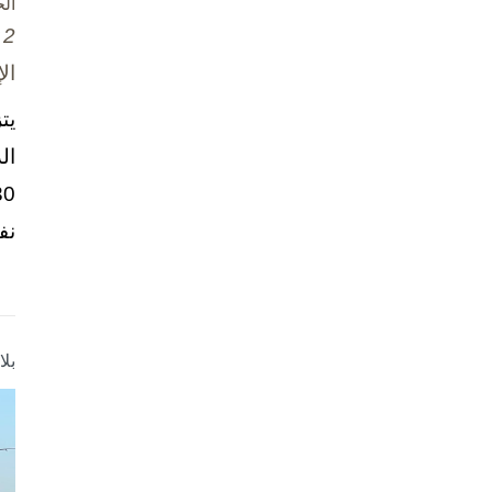
ال
2 تشرين الأول / أكتوبر، 2025
ال
يت
ال
نف
بل