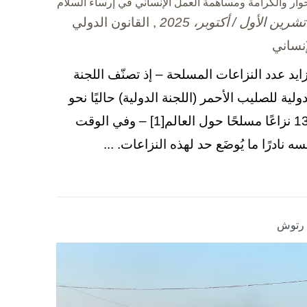
حوار والكرامة ومساهمة العمل الإنساني في إرساء السلام
, القانون الدولي
إنساني
زايد عدد النزاعات المسلحة – إذ تصنّف اللجنة
دولية للصليب الأحمر (اللجنة الدولية) حاليًا نحو
130 نزاعًا مسلحًا حول العالم[1] – وفي الوقت
سه نادرًا ما يُوضَع حد لهذه النزاعات. ...
ا رتوش