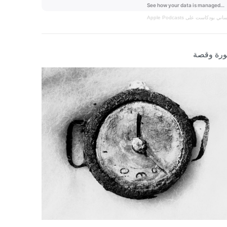
نساني
بودكاست على Apple Podcasts
رة وقصة