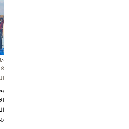
عا
8 تشرين الأول / أكتوبر، 2025
ال
بع
ال
ال
شخ