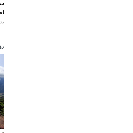
لح
تص
رؤ