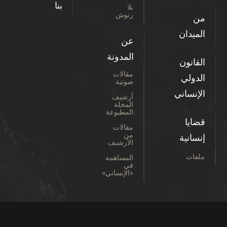
بنا
بلا
رتوش
من
الميدان
عن
المدونة
القانون
مقالات
الدولي
صوتية
الإنساني
أرشيف
المجلة
المطبوعة
قضايا
مقالات
من
إنسانية
الأرشيف
ملفات
المساهمة
في
«الإنساني»