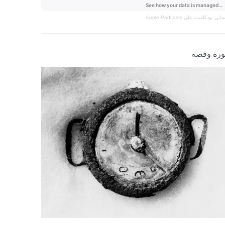
نساني
بودكاست على Apple Podcasts
رة وقصة