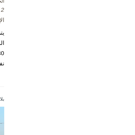
ال
2 تشرين الأول / أكتوبر، 2025
ال
يت
ال
نف
بل