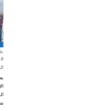
عا
8 تشرين الأول / أكتوبر، 2025
ال
بع
ال
ال
شخ