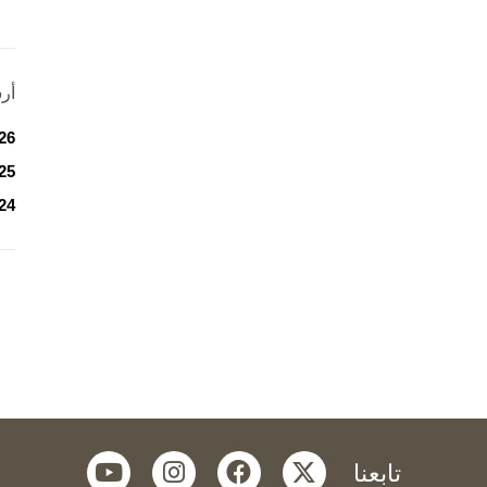
أر
26
25
24
youtube
instagram
facebook
twitter
تابعنا