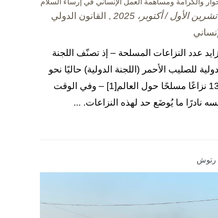
حوار والكرامة ومساهمة العمل الإنساني في إرساء السلام
, القانون الدولي
إنساني
زايد عدد النزاعات المسلحة – إذ تصنّف اللجنة
دولية للصليب الأحمر (اللجنة الدولية) حاليًا نحو
130 نزاعًا مسلحًا حول العالم[1] – وفي الوقت
سه نادرًا ما يُوضَع حد لهذه النزاعات. ...
ا رتوش