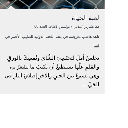
لعبة الحياة
22 تشرين الثاني / نوفمبر، 2021
, العدد 68
ناهد هاشم، مترجمة في بعثة اللجنة الدولية للصليب الأحمر في
ليبيا
تجلسُ أملٌ لتحتَسِيَ الشَّايَ وتُمسِكَ بالورقِ
والقلمِ علَّها تستطيعُ أن تكتبَ ما تشعرُ بهِ،
وهي تسمعُ بين الحينِ والآخرِ إطلاقَ النارِ في
الحَيِّ ...