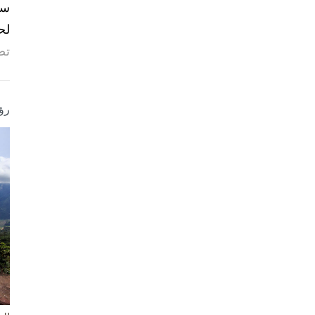
لح
تص
رؤ