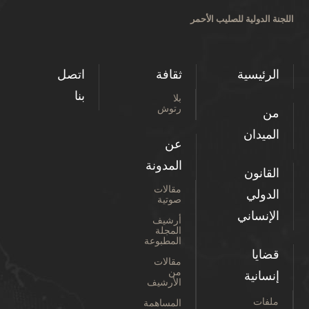
اللجنة الدولية للصليب الأحمر
الرئيسية
ثقافة
اتصل
بنا
بلا
رتوش
من
الميدان
عن
المدونة
القانون
مقالات
الدولي
صوتية
الإنساني
أرشيف
المجلة
المطبوعة
قضايا
مقالات
من
إنسانية
الأرشيف
ملفات
المساهمة