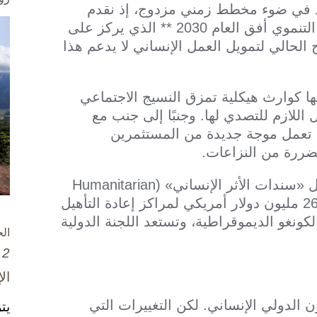
مد في ضوء مخطط زمني مزدوج، إذ نقدم
الإغاثة الطارئة، فيما نتطلع إلى تطبيق الإطار التنموي أفق العام 2030 ** الذي يركز على
 الحالي لتمويل العمل الإنساني لا يدعم هذا
ا كوارث هيكلية تمزق النسيج الاجتماعي
للازم للتصدي لها. وجنبًا إلى جنب مع
 تعمل موجة جديدة من المستثمرين
تضررة من النزاعات.
وقد طرحت اللجنة الدولية، العام الماضي، أول «سندات الأثر الإنساني» (Humanitarian
Impact Bond) على مستوى العالم، وجمعت 26 مليون دولار أمريكي لمراكز إعادة التأهيل
كونغو الديموقراطية، وتستعد اللجنة الدولية
ال
2 تشرين الأول / أكتوبر، 2025
ال
ون الدولي الإنساني. لكن التغييرات التي
يت