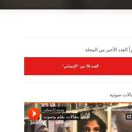
أ العدد الأخير من المجلة
العدد 70 من "الإنساني"
الات صوتية