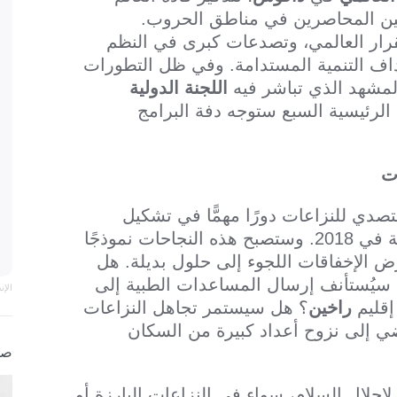
نيين المحاصرين في مناطق الحروب.
رار العالمي، وتصدعات كبرى في النظم
داف التنمية المستدامة. وفي ظل التطورات
المشهد الذي تباشر فيه
اللجنة الدولية
 الرئيسية السبع ستوجه دفة البرامج
ات
صدي للنزاعات دورًا مهمًّا في تشكيل
الأجندة السياسية والاستجابة للأزمات الإنسانية في 2018. وستصبح هذه النجاحات نموذجًا
رض الإخفاقات اللجوء إلى حلول بديلة. هل
 سيُستأنف إرسال المساعدات الطبية إلى
الإ
إقليم
راخين
؟ هل سيستمر تجاهل النزاعات
ي إلى نزوح أعداد كبيرة من السكان
صو
إحلال السلام، سواء في النزاعات البارزة أو