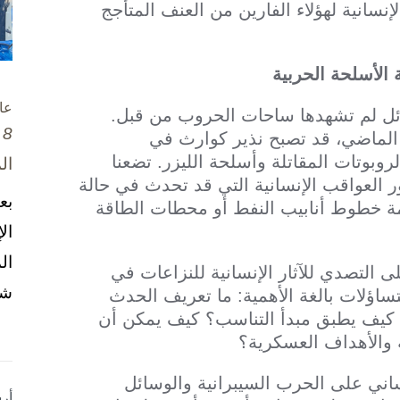
لإنسانية لهؤلاء الفارين من العنف المتأجج
 الأسلحة الحربية
عا
وسائل لم تشهدها ساحات الحروب من قبل.
8 تشرين الأول / أكتوبر، 2025
الماضي، قد تصبح نذير كوارث في
روبوتات المقاتلة وأسلحة الليزر. تضعنا
ال
ر العواقب الإنسانية التي قد تحدث في حالة
بع
ظمة خطوط أنابيب النفط أو محطات الطاقة
ال
ال
 التصدي للآثار الإنسانية للنزاعات في
شخ
تساؤلات بالغة الأهمية: ما تعريف الحدث
؟ كيف يطبق مبدأ التناسب؟ كيف يمكن أن
ة والأهداف العسكرية؟
ساني على الحرب السيبرانية والوسائل
أر