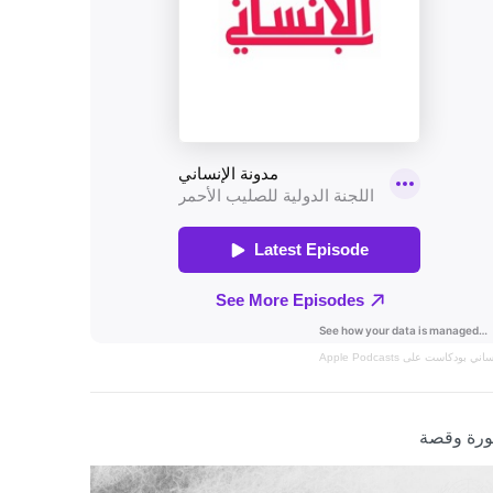
نساني
بودكاست على Apple Podcasts
رة وقصة