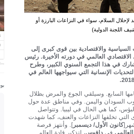
 لإحلال السلام، سواء في النزاعات البارزة أو
السياسية والاقتصادية بين قوى كبرى إلى
الاقتصادي العالمي في دورته الأخيرة. رئيس
 شارك في هذا التجمع السنوي الكبير، وطرح
مجلة
التحديات الإنسانية التي سيواجهها العالم في
بو
ة عامها السابع. وسيلقي الجوع والمرض بظلال
وب السودان واليمن. وفي مناطق عدة حول
لبؤس، كما هي الحال في ليبيا. وتتواصل
دى التي تخلفها النزاعات والعنف، كما شهدت
هر[
كانون الأول/ ديسمبر
]. وأنتهز فرصة
العالمي
في
دافوس
، لتذكير قادة العالم