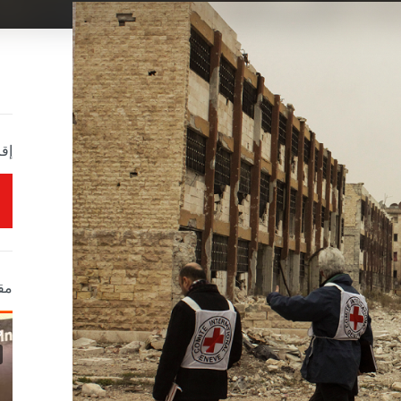
إقر
مق