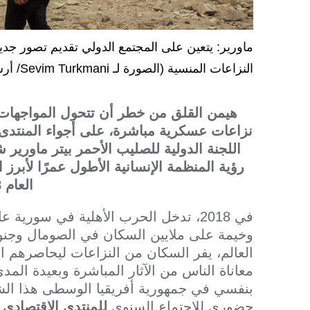
ماورير: يتعين على المجتمع الدولي تقديم تصور جديد
النزاعات المنسية (الصورة لـ Sevim Turkmani/ أرشيف اللجنة الدولية)
هيمن القلق من خطر أن تتحول المواجهات 
نزاعات عسكرية مباشرة، على أجواء المنتدى 
اللجنة الدولية للصليب الأحمر بيتر ماورير
رؤية المنظمة الإنسانية الأطول عمرًا لأبرز 
العام 2018.
في 2018، تدخل الحرب الأهلية في سوري
وخيمة على ملايين السكان في الصومال وجن
العالم، يفر السكان من النزاعات ليحاصرهم ا
معاناة الناس من الآثار المباشرة وبعيدة الم
بنفسي في جمهورية أفريقيا الوسطى هذا الش
حضوري للاجتماع السنوي
للمنتدى الاقتصادي 