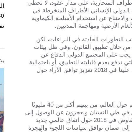
أطراف المتحاربة، على مدار عقود، لا تحظى
ال
 الدولي الإنساني الأطراف المنخرطة في
والامتناع عن استخدام الأسلحة الكيماوية
ألغام الأرضية ومهاجمة المدنيين.
نف
ب التطورات الحادثة في النزاعات، لكن
ية من خلال تطبيق القانون. وفي ظل بيئات
 يجب على المجتمع الدولي الدفاع عن
بل
ي تدفع بعدم قابليته للتطبيق، أو باحتمالية
المقايضة به في صفقات سياسية. لذلك يتعين علينا في 2018 تعزيز توافق الآراء حول
أُجبر 65 مليون شخص على الفرار من منازلهم حول العالم، من بينهم أكثر من 40 مليونًا
خاص في طي النسيان ويعجزون عن الوصول إلى
المساعدات. وفي حين أن المجتمع الدولي يتفاوض في 2018 حول اتفاق عالمي جديد
ف إلى ضمان توافق سياسات اللجوء والهجرة