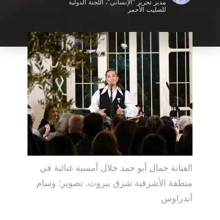
مدير تحرير "الإنساني"، اللجنة الدولية
للصليب الأحمر
الفنانة جمال أبو حمد خلال أمسية غنائية في
منطقة الأشرفية شرق بيروت. تصوير: وسام
أندراوس