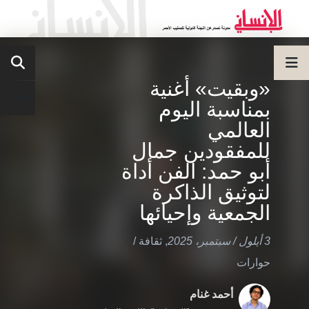
«وبقيت» أغنية
بمناسبة اليوم
العالمي
للمفقودين جمال
أبو حمد: الفن أداة
لتوثيق الذاكرة
الجمعية وإحيائها
3 أيلول / سبتمبر، 2025
,
ثقافة
/
حوارات
أحمد غنام