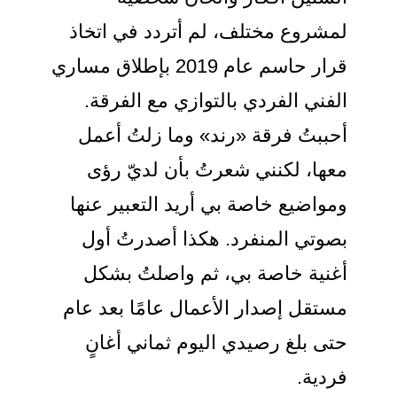
لمشروع مختلف، لم أتردد في اتخاذ
قرار حاسم عام 2019 بإطلاق مساري
الفني الفردي بالتوازي مع الفرقة.
أحببتُ فرقة «رند» وما زلتُ أعمل
معها، لكنني شعرتُ بأن لديّ رؤى
ومواضيع خاصة بي أريد التعبير عنها
بصوتي المنفرد. هكذا أصدرتُ أول
أغنية خاصة بي، ثم واصلتُ بشكل
مستقل إصدار الأعمال عامًا بعد عام
حتى بلغ رصيدي اليوم ثماني أغانٍ
فردية.