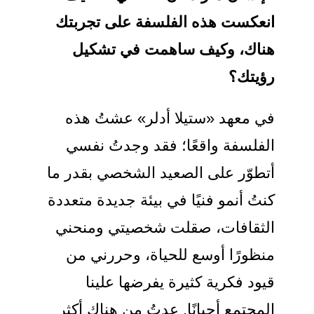
انعكست هذه الفلسفة على تجربتك
هناك، وكيف ساهمت في تشكيل
رؤيتك؟
في معهد «ستيلا أدلر» عشتُ هذه
الفلسفة واقعًا؛ فقد وجدتُ نفسي
أتطوّر على الصعيد الشخصي بقدر ما
كنتُ أنمو فنيًا في بيئة جديدة متعددة
الثقافات، صقلت شخصيتي ومنحني
منظورًا أوسع للحياة، وحررني من
قيود فكرية كثيرة يفرضها علينا
المجتمع أحيانًا. عدتُ من هناك أكثر