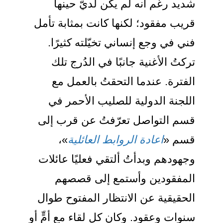
شديد رغم أنه لم يكن لديّ حينها
قريب مفقود؛ لكنها كانت بمثابة تأمل
فني في وجع إنساني تخيّلته كثيرًا.
تركتُ الأغنية جانبًا في الدُرج تلك
الفترة. عندما التحقتُ بالعمل مع
اللجنة الدولية للصليب الأحمر في
قسم التواصل تعرّفتُ عن قرب إلى
قسم «
اعادة الروابط العائلية
»،
وجهودهم وبدأتُ ألتقي فعليًا عائلات
المفقودين وأستمع إلى قصصهم
الحقيقية عن الانتظار المفتوح طوال
سنوات وعقود. وكان كل لقاء مع أمٍّ أو