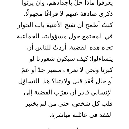
يعرفوا ماذا حلّ بأجدادهم، وأن يرثوا
ذكرى صادقة عنهم لا فراغًا مجهولًا.
كنتُ أطمح أن تفتح الأغنية باب الحوار
في المجتمع حول مسؤوليتنا الجماعية
تجاه هذه القضية. أردتُ للناس أن
يتساءلوا: كيف سيكون شعورنا لو
كبرنا ونحن لا نعرف مصير جدّ أو عمّ
أو خال فُقد قبل ولادتنا؟ هذا التساؤل
الإنساني قادر أن يقرّب القضية إلى
قلب كل شخص، حتى من لم يختبر
الفقد في عائلته مباشرة.