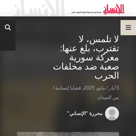
لا تلمس، لا
تقترب، بلغ عنها:
معركة سورية
صعبة ضد مخلفات
الحرب
5 آيار / مايو، 2025
,
قضايا إنسانية
/
من الميدان
محررة "الإنساني"