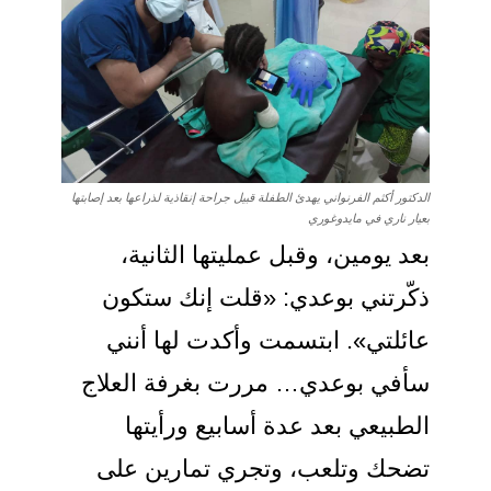
الدكتور أكثم الفرنواني يهدئ الطفلة قبيل جراحة إنقاذية لذراعها بعد إصابتها
بعيار ناري في مايدوغوري
بعد يومين، وقبل عمليتها الثانية،
ذكّرتني بوعدي: «قلت إنك ستكون
عائلتي». ابتسمت وأكدت لها أنني
سأفي بوعدي… مررت بغرفة العلاج
الطبيعي بعد عدة أسابيع ورأيتها
تضحك وتلعب، وتجري تمارين على