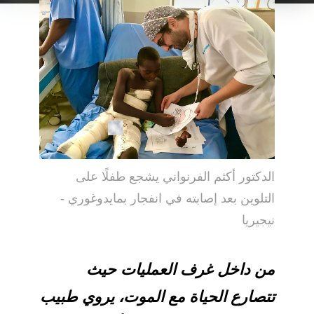
الدكتور أكثم الفرنواني يشجع طفلًا على
التلوين بعد إصابته في انفجار بمايدوغوري -
نيجيريا
من داخل غرف العمليات حيث
تتصارع الحياة مع الموت، يروي طبيب