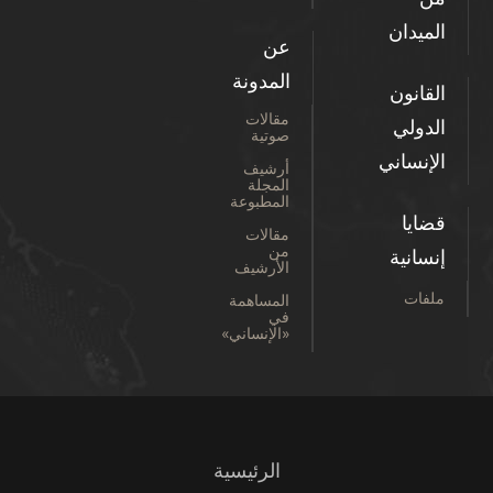
الميدان
عن
المدونة
القانون
مقالات
الدولي
صوتية
الإنساني
أرشيف
المجلة
المطبوعة
قضايا
مقالات
من
إنسانية
الأرشيف
ملفات
المساهمة
في
«الإنساني»
الرئيسية