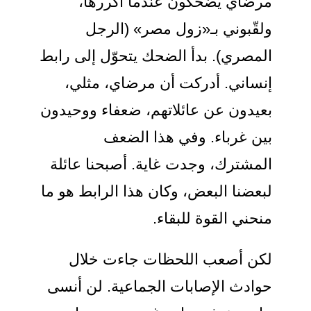
مرضاي يضحكون عندما أكررها،
ولقّبوني بـ«زول مصر» (الرجل
المصري). بدأ الضحك يتحوّل إلى رابط
إنساني. أدركت أن مرضاي، مثلي،
بعيدون عن عائلاتهم، ضعفاء ووحيدون
بين غرباء. وفي هذا الضعف
المشترك، وجدت غاية. أصبحنا عائلة
لبعضنا البعض، وكان هذا الرابط هو ما
منحني القوة للبقاء.
لكن أصعب اللحظات جاءت خلال
حوادث الإصابات الجماعية. لن أنسى