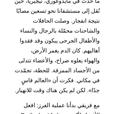
ما حدث في مايدوغوري، نيجيريا، حين
نُقل إلى مستشفانا نحو تسعين مصابًا
نتيجة انفجار. وصلت الحافلات
والشاحنات محمّلة بالرجال والنساء
والأطفال الجرحى يبكون وقد فقدوا
أهاليهم. كان الدم يغمر الأرض،
والهواء يعلوه صراخ، والأعضاء تتدلى
من الأجساد الممزقة. للحظة، تجمّدت
في مكاني. فكرت أن «العالم قاسٍ
جدًا». لكن لم يكن هناك وقت للانهيار.
مع فريقي بدأنا عملية الفرز: افعل