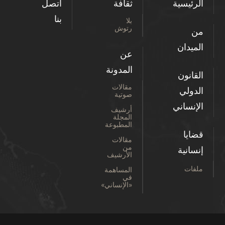
الرئيسية
ثقافة
اتصل
بنا
بلا
رتوش
من
الميدان
عن
المدونة
القانون
مقالات
الدولي
صوتية
الإنساني
أرشيف
المجلة
المطبوعة
قضايا
مقالات
من
إنسانية
الأرشيف
ملفات
المساهمة
في
«الإنساني»