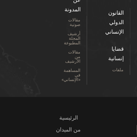
المدونة
القانون
مقالات
الدولي
صوتية
الإنساني
أرشيف
المجلة
المطبوعة
قضايا
مقالات
من
إنسانية
الأرشيف
ملفات
المساهمة
في
«الإنساني»
الرئيسية
من الميدان