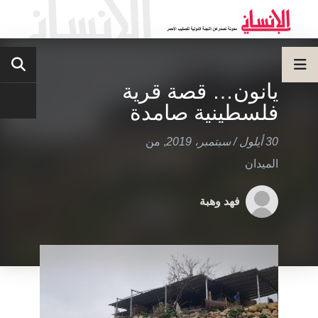
يانون… قصة قرية
فلسطينية صامدة
30 أيلول / سبتمبر، 2019
,
من
الميدان
فهد وهبة