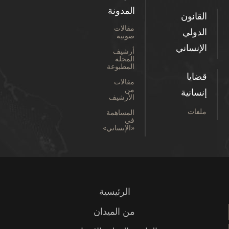
المدونة
القانون
مقالات
الدولي
صوتية
الإنساني
أرشيف
المجلة
المطبوعة
قضايا
مقالات
من
إنسانية
الأرشيف
ملفات
المساهمة
في
«الإنساني»
الرئيسية
من الميدان