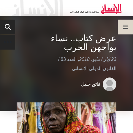
عرض كتاب.. نساء
يواجهن الحرب
23 آيار / مايو، 2018
,
العدد 63
/
القانون الدولي الإنساني
فاتن خليل