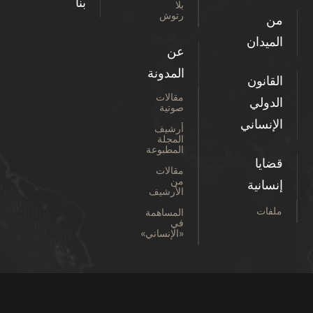
بنا
بلا
رتوش
من
الميدان
عن
المدونة
القانون
مقالات
الدولي
صوتية
الإنساني
أرشيف
المجلة
المطبوعة
قضايا
مقالات
من
إنسانية
الأرشيف
ملفات
المساهمة
في
«الإنساني»