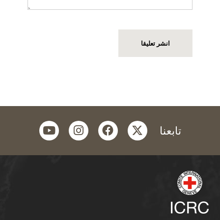
youtube
instagram
facebook
twitter
تابعنا