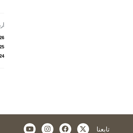
أر
26
25
24
youtube
instagram
facebook
twitter
تابعنا