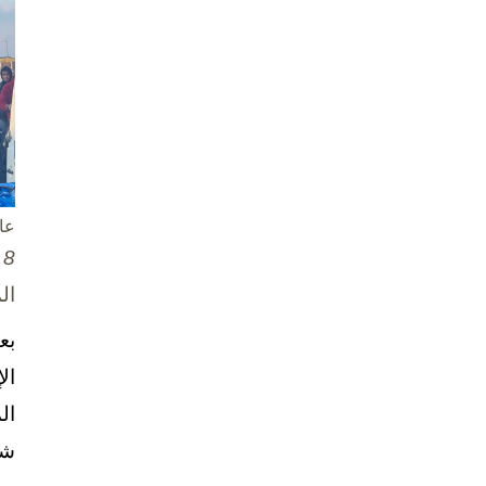
عا
8 تشرين الأول / أكتوبر، 2025
ال
بع
ال
ال
شخ