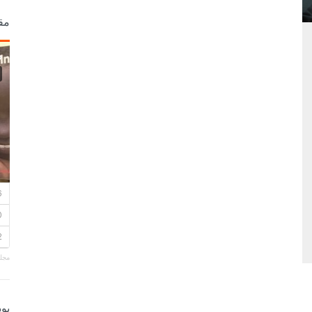
مق
مجلة
بو