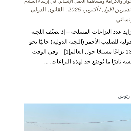
حوار والكرامة ومساهمة العمل الإنساني في إرساء السلام
, القانون الدولي
إنساني
زايد عدد النزاعات المسلحة – إذ تصنّف اللجنة
دولية للصليب الأحمر (اللجنة الدولية) حاليًا نحو
130 نزاعًا مسلحًا حول العالم[1] – وفي الوقت
سه نادرًا ما يُوضَع حد لهذه النزاعات. ...
ا رتوش