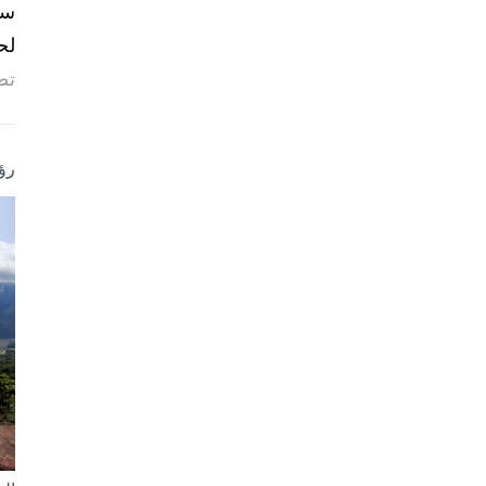
لح
تص
رؤ