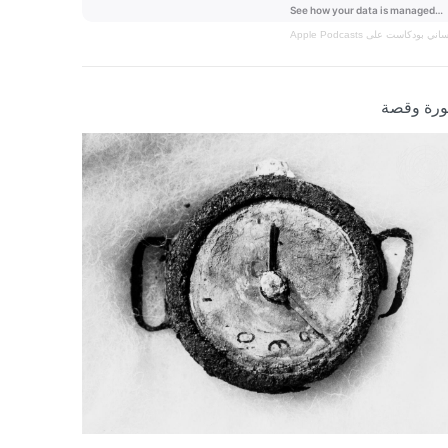
نساني
بودكاست على Apple Podcasts
رة وقصة