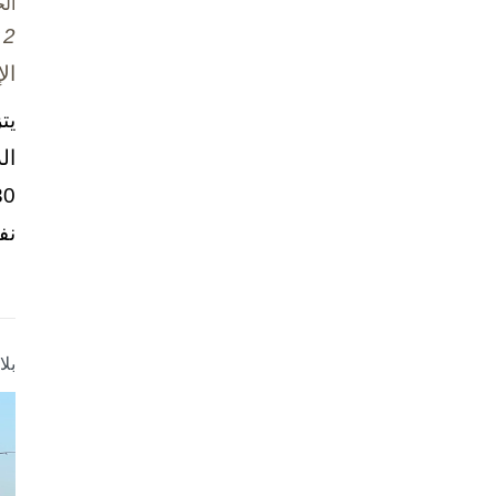
ال
2 تشرين الأول / أكتوبر، 2025
ال
يت
ال
نف
بل