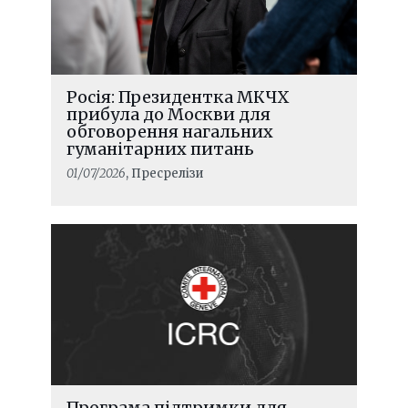
Україна: життя, позначене двома
збройними конфліктами
Росія: Президентка МКЧХ
прибула до Москви для
обговорення нагальних
гуманітарних питань
01/07/2026
, Пресрелізи
ЧИТАТИ ДАЛІ
Програма підтримки для