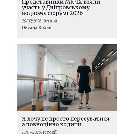
Представники МКЧХ взяли
Україні в 2025 р.
участь у Дніпровському
водному форумі 2026
29/07/2026
, Історії
Оксана Кохан
Я хочу не просто пересуватися,
ЧИТАТИ ДАЛІ
а повноцінно ходити
Допомога населенню в зимовий
13/07/2026
, Історії