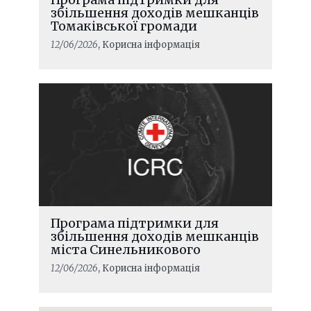
Як лінія фронту змінила два села
збільшення доходів мешканців
Томаківської громади
12/06/2026
, Корисна інформація
Програма підтримки для
збільшення доходів мешканців
міста Синельникового
12/06/2026
, Корисна інформація
ЧИТАТИ ДАЛІ
Підтримка сімей, які живуть у