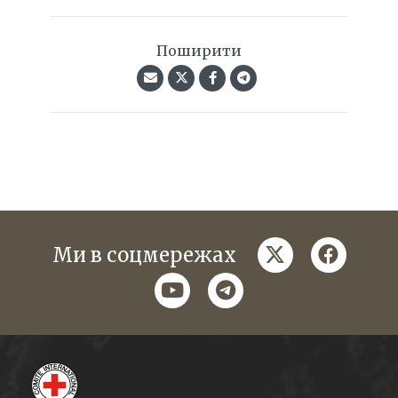
Поширити
twitter
faceboo
Ми в соцмережах
youtube
telegram