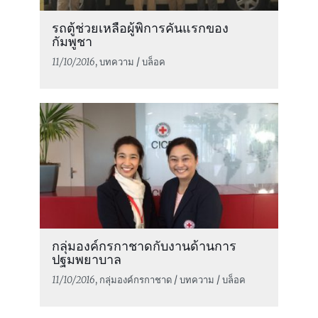
รถตู้ช่วยเหลือผู้พิการคันแรกของ
กัมพูชา
11/10/2016
, บทความ / บล็อค
กลุ่มองค์กรกาชาดกับงานด้านการ
ปฐมพยาบาล
11/10/2016
, กลุ่มองค์กรกาชาด / บทความ / บล็อค