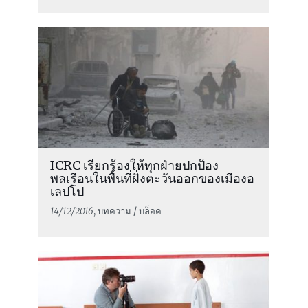
ICRC เรียกร้องให้ทุกฝ่ายปกป้อง
พลเรือนในพื้นที่ฝั่งตะวันออกของเมืองอ
เลปโป
14/12/2016
, บทความ / บล็อค