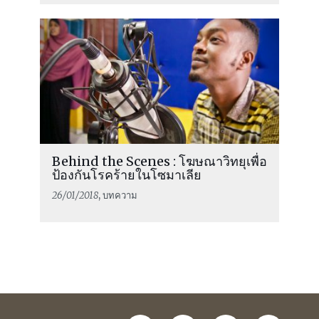
Behind the Scenes : โฆษณาวิทยุเพื่อ
ป้องกันโรคร้ายในโซมาเลีย
26/01/2018
, บทความ