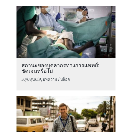
สถานะของบุคลากรทางการแพทย์:
ชัดเจนหรือไม่
30/09/2019
, บทความ / บล็อค