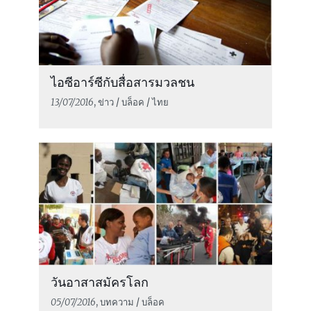
ไอซีอาร์ซีกับสื่อสารมวลชน
13/07/2016
, ข่าว / บล็อค / ไทย
วันอาสาสมัครโลก
05/07/2016
, บทความ / บล็อค