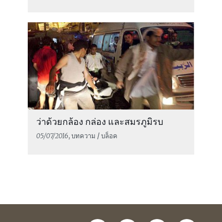
ว่าด้วยกล้อง กล่อง และสมรภูมิรบ
05/07/2016
, บทความ / บล็อค