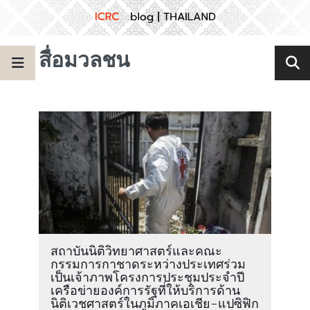
สื่อมวลชน
สถาบันนิติวิทยาศาสตร์และคณะ
กรรมการกาชาดระหว่างประเทศร่วม
เป็นเจ้าภาพโครงการประชุมประจำปี
เครือข่ายองค์การรัฐที่ให้บริการด้าน
นิติเวชศาสตร์ในภูมิภาคเอเชีย-แปซิฟิก