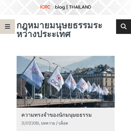
กฎหมายมนุษยธรรมระ
หว่างประะเทศ
ความทรงจำของนักมนุษยธรรม
11/07/2016
, บทความ / บล็อค