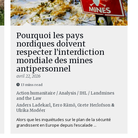
Pourquoi les pays
nordiques doivent
respecter l’interdiction
mondiale des mines
antipersonnel
avril 22, 2026
13 mins read
Action humanitaire / Analysis / IHL / Landmines
and the Law
Anders Ladekarl
,
Eero Rämö
,
Grete Herlofson
&
Ulrika Modéer
Alors que les inquiétudes sur le plan de la sécurité
grandissent en Europe depuis l’escalade ...