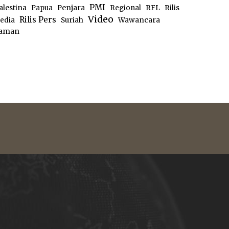
PMI
alestina
Papua
Penjara
Regional
RFL
Rilis
Video
Rilis Pers
edia
Suriah
Wawancara
aman
e