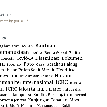
witter
weets by @ICRC_id
ags
Bantuan
fghanistan
ASEAN
emanusiaan
Berita
Berita Global
Berita
Diseminasi
Dokumen
Covid-19
ndonesia
Foto
HI
Gerakan Palang
forensik
Gaza
Headline
erah dan Bulan Sabit Merah
ews
Hukum
HHI
Hukum dan Konflik
ICRC
umaniter Internasional
ICRC &
ICRC Jakarta
IHL
HI
IHL MCC
Infografik
kompetisi
Konflik Bersenjata
atarak
Konvensi
Moot
Kunjungan Tahanan
onvensi Jenewa
ourt
MotD
Nilai-nilai Kemanusiaan
Nuklir