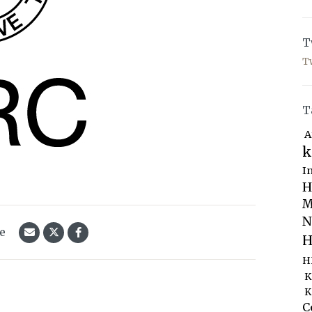
T
T
T
A
k
I
H
M
N
le
H
H
K
K
C