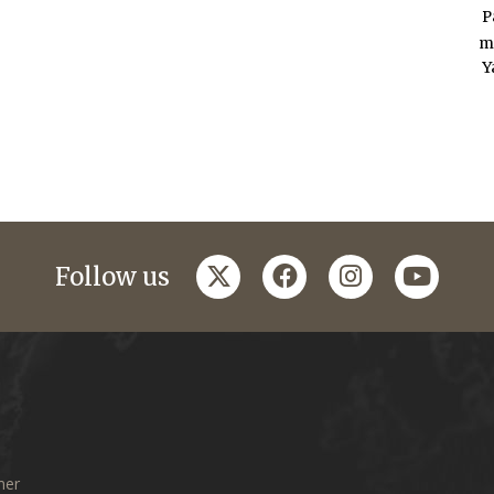
P
m
Y
twitter
facebook
instagram
youtub
Follow us
mer