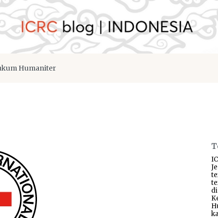
kum Humaniter
T
IC
J
t
t
d
K
H
ka