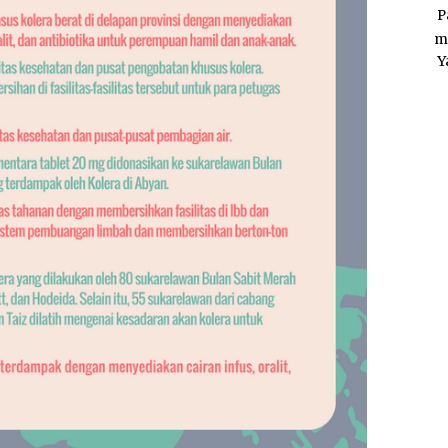
P
m
Y