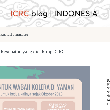
kum Humaniter
s kesehatan yang didukung ICRC
T
IC
J
t
t
d
K
H
ka