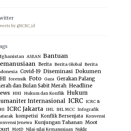
witter
weets by @ICRC_id
ags
Bantuan
fghanistan
ASEAN
emanusiaan
Berita
Berita Global
Berita
Diseminasi
Dokumen
Covid-19
ndonesia
Foto
HI
Gerakan Palang
forensik
Gaza
Headline
erah dan Bulan Sabit Merah
ews
Hukum
HHI
Hukum dan Konflik
ICRC
umaniter Internasional
ICRC &
ICRC Jakarta
IHL
HI
IHL MCC
Infografik
kompetisi
Konflik Bersenjata
atarak
Konvensi
Moot
Kunjungan Tahanan
onvensi Jenewa
ourt
MotD
Nilai-nilai Kemanusiaan
Nuklir