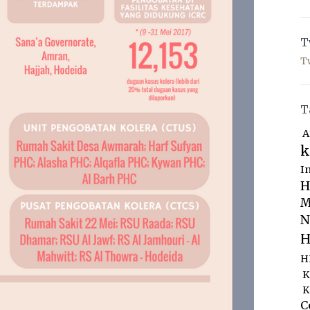
T
T
T
A
k
I
H
M
N
H
H
K
K
C