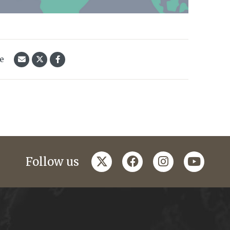
le
twitter
facebook
instagram
youtub
Follow us