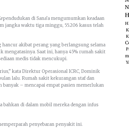
M
N
H
n Kependudukan di Sana’a mengumumkan keadaan
H
m jangka waktu tiga minggu, 55.206 kasus telah
K
K
C
 hancur akibat perang yang berlangsung selama
P
k mengatasinya. Saat ini, hanya 45% rumah sakit
m
sediaan medis tidak mencukupi.
Y
ius,” kata Direktur Operasional ICRC, Dominik
 bulan lalu. Rumah sakit kekurangan staf dan
in banyak – mencapai empat pasien memerlukan
pa bahkan di dalam mobil mereka dengan infus
emperparah penyebaran penyakit ini.