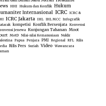
erah dan Bulan Sabit Merah
ews
Hukum
HHI
Hukum dan Konflik
ICRC
umaniter Internasional
ICRC &
ICRC Jakarta
IHL
HI
IHL MCC
Infografik
kompetisi
Konflik Bersenjata
atarak
Konvensi
Moot
Kunjungan Tahanan
onvensi Jenewa
ourt
MotD
Nilai-nilai Kemanusiaan
Nuklir
PMI
alestina
Papua
Penjara
Regional
RFL
Rilis
Video
Rilis Pers
edia
Suriah
Wawancara
aman