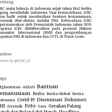
entang
RC mulai bekerja di Indonesia sejak tahun 1942 ketika
epang menduduki Indonesia. Usai kemerdekaan, ICRC
erus hadir untuk memberikan bantuan kemanusiaan,
ermasuk obat-obatan melalui PMI. Keberadaan ICRC
ipermanenkan oleh Pemerintah Indonesia tahun 1979.
egiatan ICRC dititikberatkan pada promosi Hukum
umaniter Internasional (HHI) dan pengembangan
pasitas PMI di Indonesia dan CVTL di Timor Leste.
witter
weets by @ICRC_id
ags
Bantuan
fghanistan
ASEAN
emanusiaan
Berita
Berita Global
Berita
Diseminasi
Dokumen
Covid-19
ndonesia
Foto
HI
Gerakan Palang
forensik
Gaza
Headline