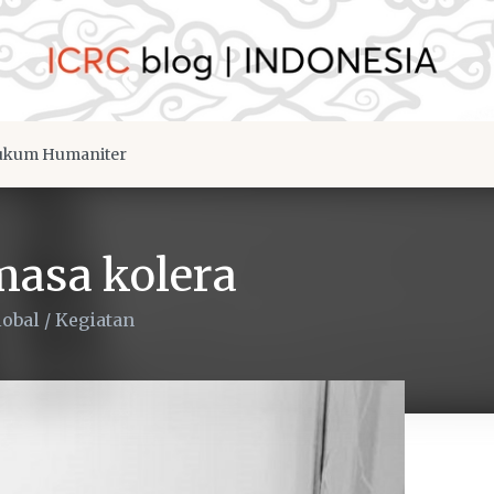
kum Humaniter
masa kolera
lobal
/
Kegiatan