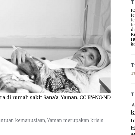
T
IC
J
t
t
d
K
H
ka
T
T
T
era di rumah sakit Sana'a, Yaman. CC BY-NC-ND
A
k
bantuan kemanusiaan, Yaman merupakan krisis
I
H