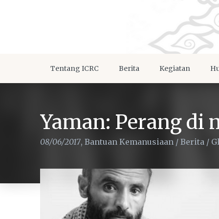
Tentang ICRC
Berita
Kegiatan
Hu
Yaman: Perang di 
08/06/2017
,
Bantuan Kemanusiaan
/
Berita
/
G