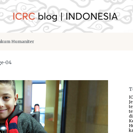
kum Humaniter
ge-04
T
IC
J
t
t
d
K
H
ka