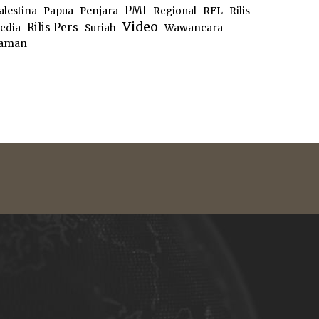
PMI
alestina
Papua
Penjara
Regional
RFL
Rilis
Video
Rilis Pers
edia
Suriah
Wawancara
aman
e