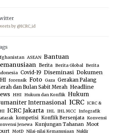
witter
weets by @ICRC_id
ags
Bantuan
fghanistan
ASEAN
emanusiaan
Berita
Berita Global
Berita
Diseminasi
Dokumen
Covid-19
ndonesia
Foto
HI
Gerakan Palang
forensik
Gaza
Headline
erah dan Bulan Sabit Merah
ews
Hukum
HHI
Hukum dan Konflik
ICRC
umaniter Internasional
ICRC &
ICRC Jakarta
IHL
HI
IHL MCC
Infografik
kompetisi
Konflik Bersenjata
atarak
Konvensi
Moot
Kunjungan Tahanan
onvensi Jenewa
ourt
MotD
Nilai-nilai Kemanusiaan
Nuklir