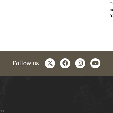
P
m
Y
twitter
facebook
instagram
youtub
Follow us
mer