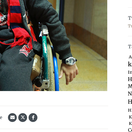
T
T
T
A
k
I
H
M
N
H
H
le
K
K
C