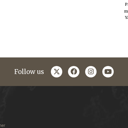
P
m
Y
twitter
facebook
instagram
youtub
Follow us
mer