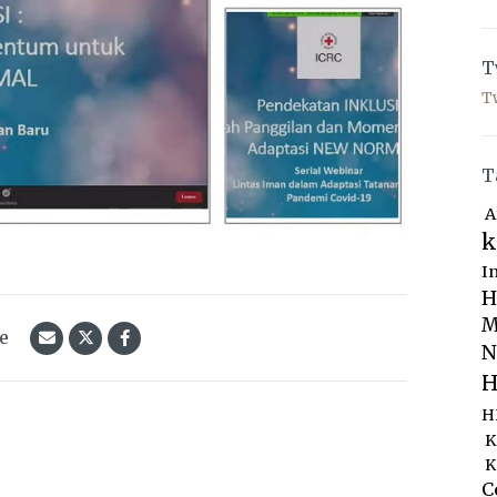
T
T
T
A
k
I
H
M
le
N
H
H
K
K
C