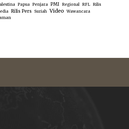
PMI
alestina
Papua
Penjara
Regional
RFL
Rilis
Video
Rilis Pers
edia
Suriah
Wawancara
aman
e