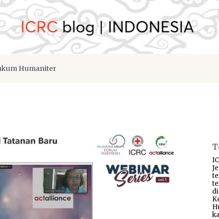
kum Humaniter
T
IC
J
t
t
d
K
H
ka