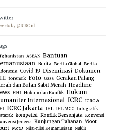
witter
weets by @ICRC_id
ags
Bantuan
fghanistan
ASEAN
emanusiaan
Berita
Berita Global
Berita
Diseminasi
Dokumen
Covid-19
ndonesia
Foto
HI
Gerakan Palang
forensik
Gaza
Headline
erah dan Bulan Sabit Merah
ews
Hukum
HHI
Hukum dan Konflik
ICRC
umaniter Internasional
ICRC &
ICRC Jakarta
IHL
HI
IHL MCC
Infografik
kompetisi
Konflik Bersenjata
atarak
Konvensi
Moot
Kunjungan Tahanan
onvensi Jenewa
ourt
MotD
Nilai-nilai Kemanusiaan
Nuklir