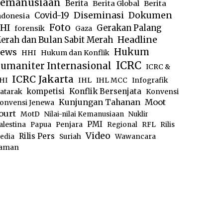
emanusiaan
Berita
Berita Global
Berita
Diseminasi
Dokumen
Covid-19
ndonesia
Foto
HI
Gerakan Palang
forensik
Gaza
Headline
erah dan Bulan Sabit Merah
ews
Hukum
HHI
Hukum dan Konflik
ICRC
umaniter Internasional
ICRC &
ICRC Jakarta
IHL
HI
IHL MCC
Infografik
kompetisi
Konflik Bersenjata
atarak
Konvensi
Moot
Kunjungan Tahanan
onvensi Jenewa
ourt
MotD
Nilai-nilai Kemanusiaan
Nuklir
PMI
alestina
Papua
Penjara
Regional
RFL
Rilis
Video
Rilis Pers
edia
Suriah
Wawancara
aman