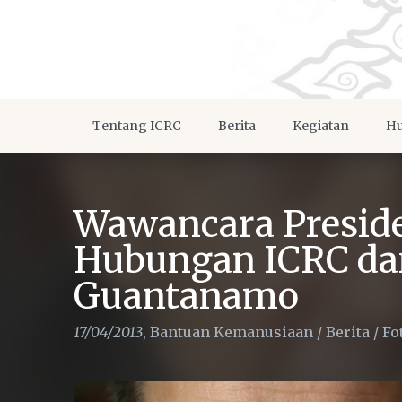
Tentang ICRC
Berita
Kegiatan
Hu
Wawancara Presid
Hubungan ICRC dan
Guantanamo
17/04/2013
,
Bantuan Kemanusiaan
/
Berita
/
Fo