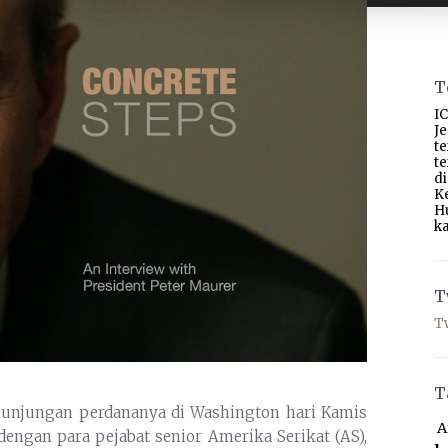
T
IC
J
t
t
d
K
H
ka
T
T
T
 kunjungan perdananya di Washington hari Kamis
A
dengan para pejabat senior Amerika Serikat (AS),