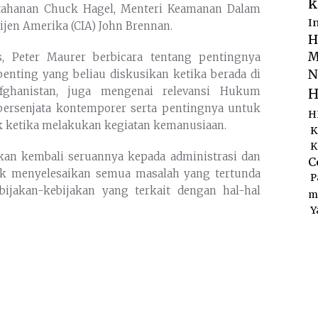
k
rtahanan Chuck Hagel, Menteri Keamanan Dalam
I
lijen Amerika (CIA) John Brennan.
H
M
s, Peter Maurer berbicara tentang pentingnya
N
enting yang beliau diskusikan ketika berada di
Afghanistan, juga mengenai relevansi Hukum
H
 bersenjata kontemporer serta pentingnya untuk
H
ak ketika melakukan kegiatan kemanusiaan.
K
K
kan kembali seruannya kepada administrasi dan
C
k menyelesaikan semua masalah yang tertunda
P
ijakan-kebijakan yang terkait dengan hal-hal
m
Y