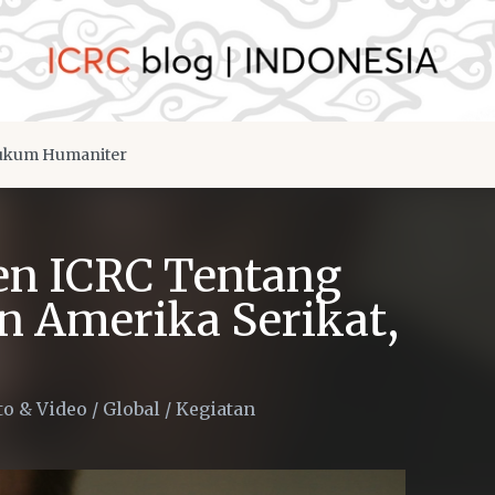
kum Humaniter
en ICRC Tentang
 Amerika Serikat,
to & Video
/
Global
/
Kegiatan