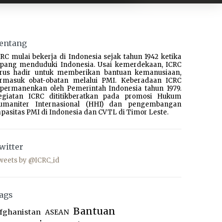
entang
RC mulai bekerja di Indonesia sejak tahun 1942 ketika
epang menduduki Indonesia. Usai kemerdekaan, ICRC
erus hadir untuk memberikan bantuan kemanusiaan,
ermasuk obat-obatan melalui PMI. Keberadaan ICRC
ipermanenkan oleh Pemerintah Indonesia tahun 1979.
egiatan ICRC dititikberatkan pada promosi Hukum
umaniter Internasional (HHI) dan pengembangan
pasitas PMI di Indonesia dan CVTL di Timor Leste.
witter
weets by @ICRC_id
ags
Bantuan
fghanistan
ASEAN