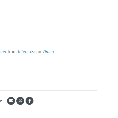
urer
from
Intercross
on
Vimeo
.
le