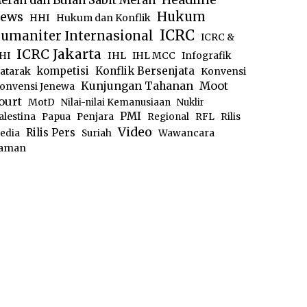
erah dan Bulan Sabit Merah
ews
Hukum
HHI
Hukum dan Konflik
ICRC
umaniter Internasional
ICRC &
ICRC Jakarta
IHL
HI
IHL MCC
Infografik
kompetisi
Konflik Bersenjata
atarak
Konvensi
Moot
Kunjungan Tahanan
onvensi Jenewa
ourt
MotD
Nilai-nilai Kemanusiaan
Nuklir
PMI
alestina
Papua
Penjara
Regional
RFL
Rilis
Video
Rilis Pers
edia
Suriah
Wawancara
aman