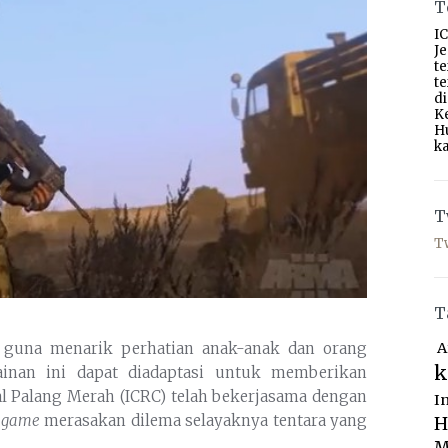
T
IC
J
t
t
d
K
H
ka
T
T
T
 guna menarik perhatian anak-anak dan orang
A
k
mainan ini dapat diadaptasi untuk memberikan
nal Palang Merah (ICRC) telah bekerjasama dengan
I
o game
merasakan dilema selayaknya tentara yang
H