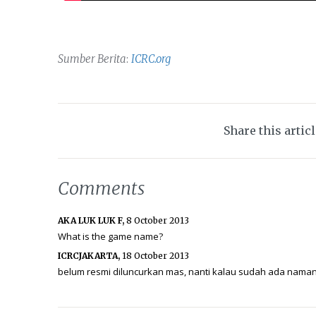
Sumber Berita
:
ICRC.org
Share this artic
Comments
AKA LUK LUK F,
8 October 2013
What is the game name?
ICRCJAKARTA,
18 October 2013
belum resmi diluncurkan mas, nanti kalau sudah ada namany