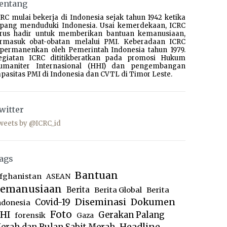
entang
RC mulai bekerja di Indonesia sejak tahun 1942 ketika
epang menduduki Indonesia. Usai kemerdekaan, ICRC
erus hadir untuk memberikan bantuan kemanusiaan,
ermasuk obat-obatan melalui PMI. Keberadaan ICRC
ipermanenkan oleh Pemerintah Indonesia tahun 1979.
egiatan ICRC dititikberatkan pada promosi Hukum
umaniter Internasional (HHI) dan pengembangan
pasitas PMI di Indonesia dan CVTL di Timor Leste.
witter
weets by @ICRC_id
ags
Bantuan
fghanistan
ASEAN
emanusiaan
Berita
Berita Global
Berita
Diseminasi
Dokumen
Covid-19
ndonesia
Foto
HI
Gerakan Palang
forensik
Gaza
Headline