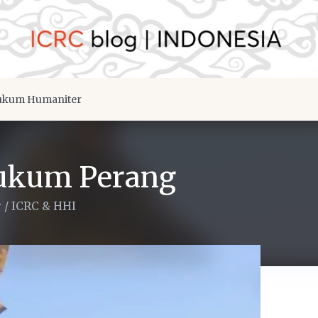
kum Humaniter
ukum Perang
r
/
ICRC & HHI