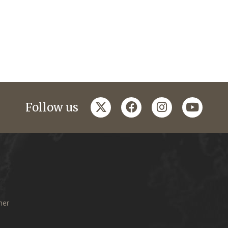
twitter
facebook
instagram
youtub
Follow us
mer