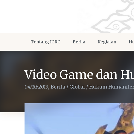
Tentang ICRC
Berita
Kegiatan
Hu
Video Game dan H
04/10/2013
,
Berita
/
Global
/
Hukum Humanite