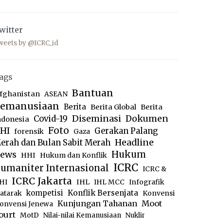
witter
weets by @ICRC_id
ags
Bantuan
fghanistan
ASEAN
emanusiaan
Berita
Berita Global
Berita
Diseminasi
Dokumen
Covid-19
ndonesia
Foto
HI
Gerakan Palang
forensik
Gaza
Headline
erah dan Bulan Sabit Merah
ews
Hukum
HHI
Hukum dan Konflik
ICRC
umaniter Internasional
ICRC &
ICRC Jakarta
IHL
HI
IHL MCC
Infografik
kompetisi
Konflik Bersenjata
atarak
Konvensi
Moot
Kunjungan Tahanan
onvensi Jenewa
ourt
MotD
Nilai-nilai Kemanusiaan
Nuklir