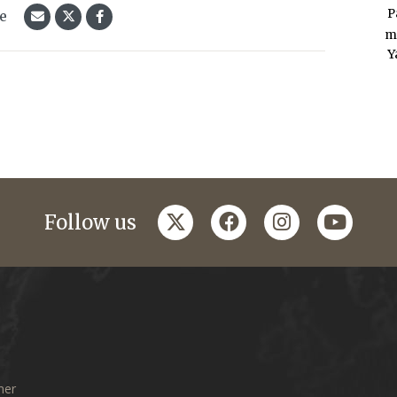
P
le
m
Y
twitter
facebook
instagram
youtub
Follow us
mer