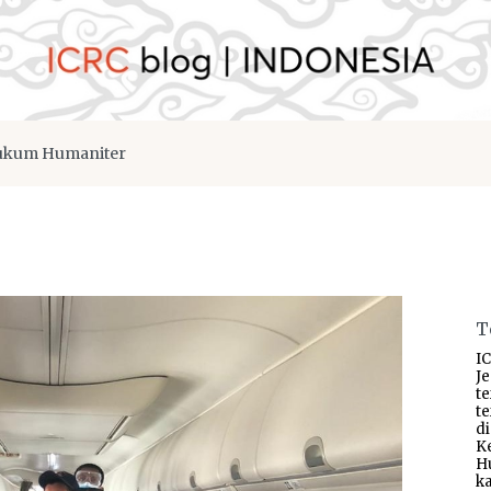
kum Humaniter
T
IC
J
t
t
d
K
H
ka