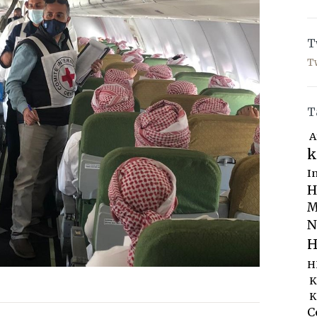
T
T
T
A
k
I
H
M
N
H
H
K
K
C