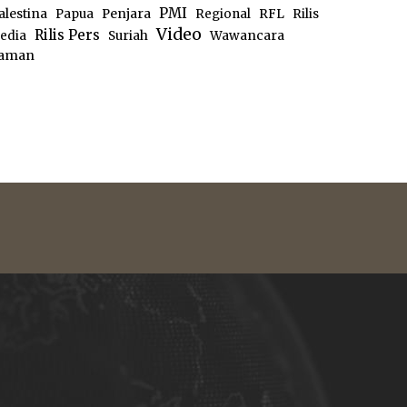
PMI
alestina
Papua
Penjara
Regional
RFL
Rilis
Video
Rilis Pers
edia
Suriah
Wawancara
aman
e