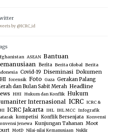
witter
weets by @ICRC_id
ags
Bantuan
fghanistan
ASEAN
emanusiaan
Berita
Berita Global
Berita
Diseminasi
Dokumen
Covid-19
ndonesia
Foto
HI
Gerakan Palang
forensik
Gaza
Headline
erah dan Bulan Sabit Merah
ews
Hukum
HHI
Hukum dan Konflik
ICRC
umaniter Internasional
ICRC &
ICRC Jakarta
IHL
HI
IHL MCC
Infografik
kompetisi
Konflik Bersenjata
atarak
Konvensi
Moot
Kunjungan Tahanan
onvensi Jenewa
ourt
MotD
Nilai-nilai Kemanusiaan
Nuklir