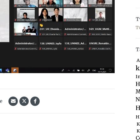
T
T
T
A
k
I
H
M
N
le
H
H
K
K
C