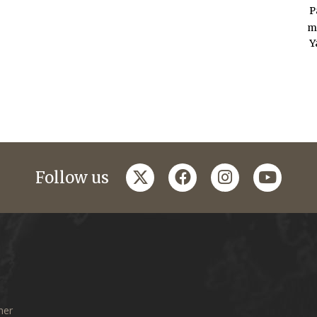
P
m
Y
twitter
facebook
instagram
youtub
Follow us
mer