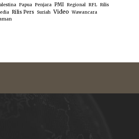
PMI
alestina
Papua
Penjara
Regional
RFL
Rilis
Video
Rilis Pers
edia
Suriah
Wawancara
aman
e