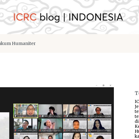
kum Humaniter
T
IC
J
t
t
d
K
H
ka