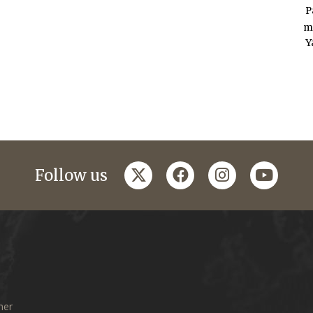
P
m
Y
twitter
facebook
instagram
youtub
Follow us
mer