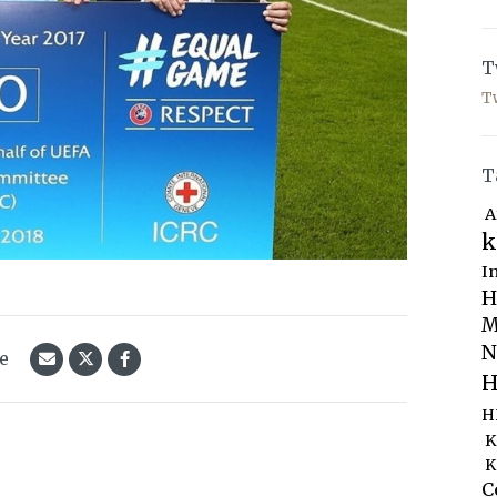
T
T
T
A
k
I
H
M
N
le
H
H
K
K
C