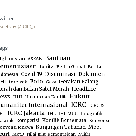
witter
weets by @ICRC_id
ags
Bantuan
fghanistan
ASEAN
emanusiaan
Berita
Berita Global
Berita
Diseminasi
Dokumen
Covid-19
ndonesia
Foto
HI
Gerakan Palang
forensik
Gaza
Headline
erah dan Bulan Sabit Merah
ews
Hukum
HHI
Hukum dan Konflik
ICRC
umaniter Internasional
ICRC &
ICRC Jakarta
IHL
HI
IHL MCC
Infografik
kompetisi
Konflik Bersenjata
atarak
Konvensi
Moot
Kunjungan Tahanan
onvensi Jenewa
ourt
MotD
Nilai-nilai Kemanusiaan
Nuklir