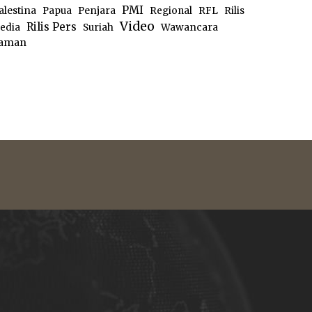
PMI
alestina
Papua
Penjara
Regional
RFL
Rilis
Video
Rilis Pers
edia
Suriah
Wawancara
aman
e