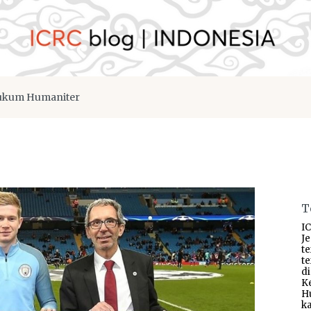
kum Humaniter
T
IC
J
t
t
d
K
H
ka