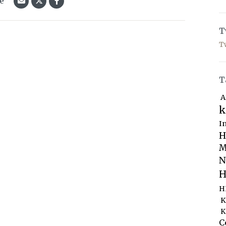
le
T
T
T
A
k
I
H
M
N
H
H
K
K
C