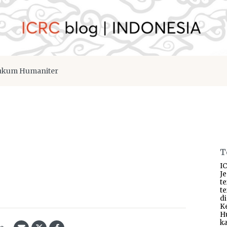
kum Humaniter
T
IC
J
t
t
d
K
H
ka