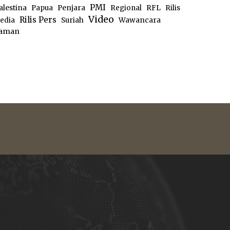
PMI
alestina
Papua
Penjara
Regional
RFL
Rilis
Video
Rilis Pers
edia
Suriah
Wawancara
aman
e