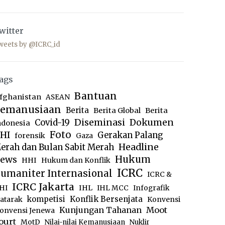
witter
weets by @ICRC_id
ags
Bantuan
fghanistan
ASEAN
emanusiaan
Berita
Berita Global
Berita
Diseminasi
Dokumen
Covid-19
ndonesia
Foto
HI
Gerakan Palang
forensik
Gaza
Headline
erah dan Bulan Sabit Merah
ews
Hukum
HHI
Hukum dan Konflik
ICRC
umaniter Internasional
ICRC &
ICRC Jakarta
IHL
HI
IHL MCC
Infografik
kompetisi
Konflik Bersenjata
atarak
Konvensi
Moot
Kunjungan Tahanan
onvensi Jenewa
ourt
MotD
Nilai-nilai Kemanusiaan
Nuklir