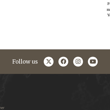
P
m
Y
twitter
facebook
instagram
youtub
Follow us
mer