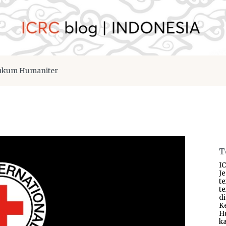
kum Humaniter
T
IC
J
t
t
d
K
H
ka