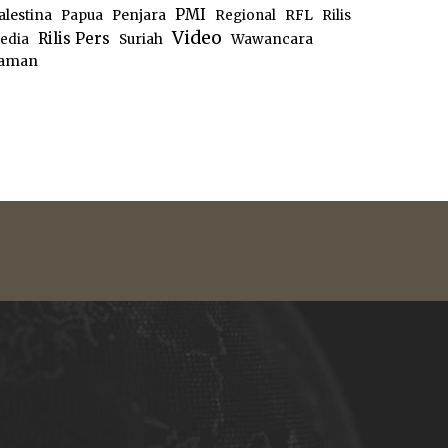
PMI
alestina
Papua
Penjara
Regional
RFL
Rilis
Video
Rilis Pers
edia
Suriah
Wawancara
aman
e