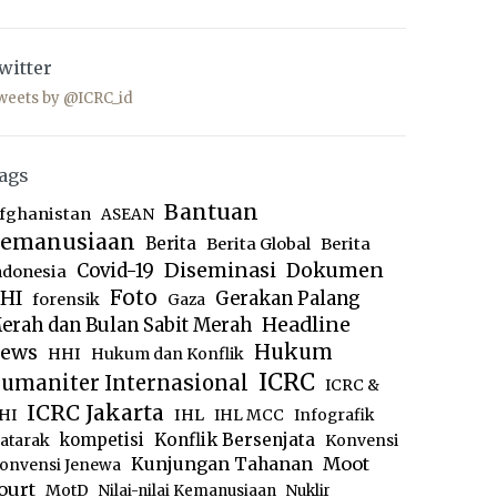
witter
weets by @ICRC_id
ags
Bantuan
fghanistan
ASEAN
emanusiaan
Berita
Berita Global
Berita
Diseminasi
Dokumen
Covid-19
ndonesia
Foto
HI
Gerakan Palang
forensik
Gaza
Headline
erah dan Bulan Sabit Merah
ews
Hukum
HHI
Hukum dan Konflik
ICRC
umaniter Internasional
ICRC &
ICRC Jakarta
IHL
HI
IHL MCC
Infografik
kompetisi
Konflik Bersenjata
atarak
Konvensi
Moot
Kunjungan Tahanan
onvensi Jenewa
ourt
MotD
Nilai-nilai Kemanusiaan
Nuklir