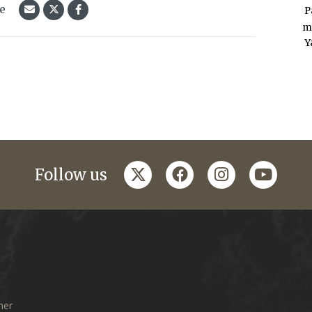
le
P
m
Y
twitter
facebook
instagram
youtub
Follow us
mer