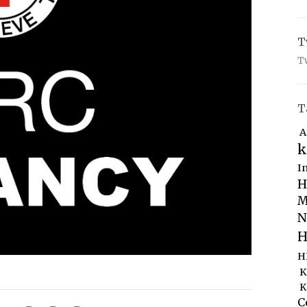
T
T
T
A
k
I
H
M
N
H
H
K
K
C