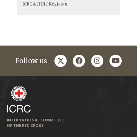
ICRC & HHI / Kegiatan
twitter
facebook
instagram
youtub
Follow us
INTERNATIONAL COMMITTEE
OF THE RED CROSS