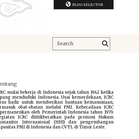
BLOG SELECTOR
entang
RC mulai bekerja di Indonesia sejak tahun 1942 ketika
epang menduduki Indonesia. Usai kemerdekaan, ICRC
erus hadir untuk memberikan bantuan kemanusiaan,
ermasuk obat-obatan melalui PMI. Keberadaan ICRC
ipermanenkan oleh Pemerintah Indonesia tahun 1979.
egiatan ICRC dititikberatkan pada promosi Hukum
umaniter Internasional (HHI) dan pengembangan
pasitas PMI di Indonesia dan CVTL di Timor Leste.