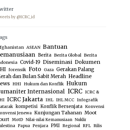
witter
weets by @ICRC_id
ags
Bantuan
fghanistan
ASEAN
emanusiaan
Berita
Berita Global
Berita
Diseminasi
Dokumen
Covid-19
ndonesia
Foto
HI
Gerakan Palang
forensik
Gaza
Headline
erah dan Bulan Sabit Merah
ews
Hukum
HHI
Hukum dan Konflik
ICRC
umaniter Internasional
ICRC &
ICRC Jakarta
IHL
HI
IHL MCC
Infografik
kompetisi
Konflik Bersenjata
atarak
Konvensi
Moot
Kunjungan Tahanan
onvensi Jenewa
ourt
MotD
Nilai-nilai Kemanusiaan
Nuklir
PMI
alestina
Papua
Penjara
Regional
RFL
Rilis