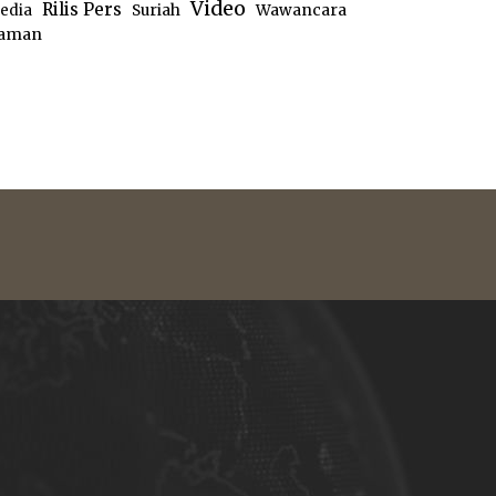
Video
Rilis Pers
edia
Suriah
Wawancara
aman
e