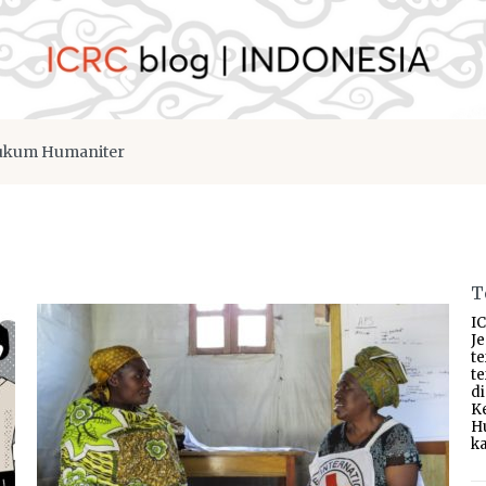
kum Humaniter
T
IC
J
t
t
d
K
H
ka