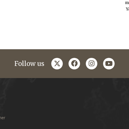
m
Y
twitter
facebook
instagram
youtub
Follow us
mer