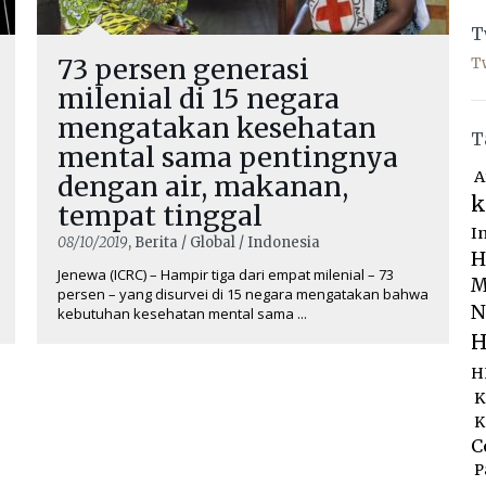
T
73 persen generasi
T
milenial di 15 negara
mengatakan kesehatan
T
mental sama pentingnya
A
dengan air, makanan,
k
tempat tinggal
I
08/10/2019
, Berita / Global / Indonesia
H
Jenewa (ICRC) – Hampir tiga dari empat milenial – 73
M
persen – yang disurvei di 15 negara mengatakan bahwa
N
kebutuhan kesehatan mental sama ...
H
H
K
K
C
P