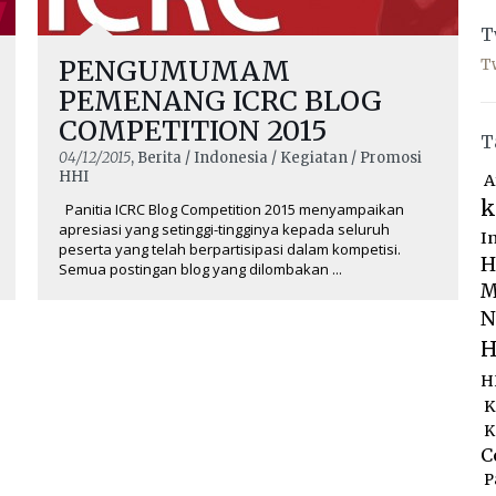
T
PENGUMUMAM
T
PEMENANG ICRC BLOG
COMPETITION 2015
T
04/12/2015
, Berita / Indonesia / Kegiatan / Promosi
HHI
A
k
Panitia ICRC Blog Competition 2015 menyampaikan
apresiasi yang setinggi-tingginya kepada seluruh
I
peserta yang telah berpartisipasi dalam kompetisi.
H
Semua postingan blog yang dilombakan ...
M
N
H
H
K
K
C
P