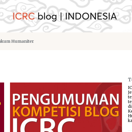
kum Humaniter
T
IC
J
t
t
d
K
H
ka