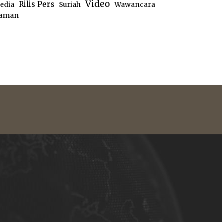
Video
Rilis Pers
edia
Suriah
Wawancara
aman
e