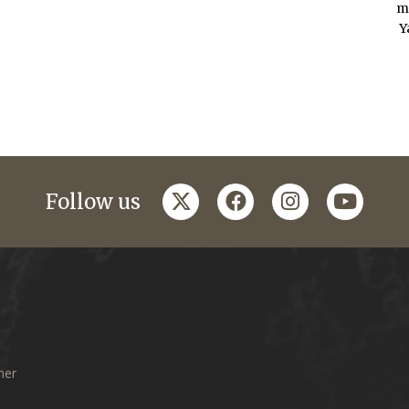
m
Y
twitter
facebook
instagram
youtub
Follow us
mer