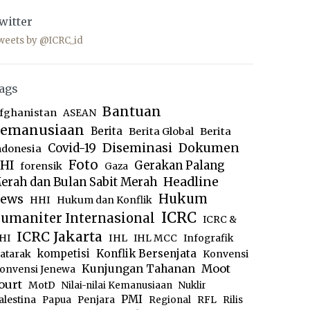
witter
weets by @ICRC_id
ags
Bantuan
fghanistan
ASEAN
emanusiaan
Berita
Berita Global
Berita
Diseminasi
Dokumen
Covid-19
ndonesia
Foto
HI
Gerakan Palang
forensik
Gaza
Headline
erah dan Bulan Sabit Merah
ews
Hukum
HHI
Hukum dan Konflik
ICRC
umaniter Internasional
ICRC &
ICRC Jakarta
IHL
HI
IHL MCC
Infografik
kompetisi
Konflik Bersenjata
atarak
Konvensi
Moot
Kunjungan Tahanan
onvensi Jenewa
ourt
MotD
Nilai-nilai Kemanusiaan
Nuklir
PMI
alestina
Papua
Penjara
Regional
RFL
Rilis