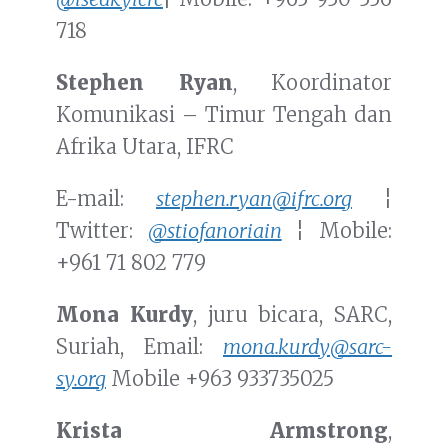
718
Stephen Ryan
, Koordinator
Komunikasi – Timur Tengah dan
Afrika Utara, IFRC
E-mail:
stephen.ryan@ifrc.org
¦
Twitter:
@stiofanoriain
¦ Mobile:
+961 71 802 779
Mona Kurdy
, juru bicara, SARC,
Suriah, Email:
mona.kurdy@sarc-
sy.org
Mobile +963 933735025
Krista Armstrong
,