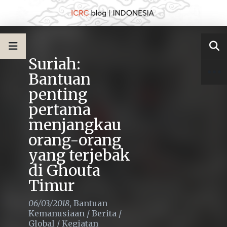
Suriah:
Bantuan
penting
pertama
menjangkau
orang-orang
yang terjebak
di Ghouta
Timur
06/03/2018
,
Bantuan
Kemanusiaan
/
Berita
/
Global
/
Kegiatan