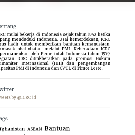
entang
RC mulai bekerja di Indonesia sejak tahun 1942 ketika
epang menduduki Indonesia. Usai kemerdekaan, ICRC
erus hadir untuk memberikan bantuan kemanusiaan,
ermasuk obat-obatan melalui PMI. Keberadaan ICRC
ipermanenkan oleh Pemerintah Indonesia tahun 1979.
egiatan ICRC dititikberatkan pada promosi Hukum
umaniter Internasional (HHI) dan pengembangan
pasitas PMI di Indonesia dan CVTL di Timor Leste.
witter
weets by @ICRC_id
ags
Bantuan
fghanistan
ASEAN