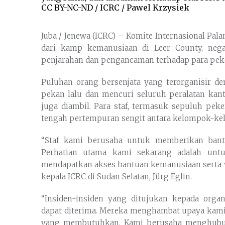
CC BY-NC-ND / ICRC / Pawel Krzysiek
Juba / Jenewa (ICRC) – Komite Internasional Pa
dari kamp kemanusiaan di Leer County, negar
penjarahan dan pengancaman terhadap para pek
Puluhan orang bersenjata yang terorganisir 
pekan lalu dan mencuri seluruh peralatan kant
juga diambil. Para staf, termasuk sepuluh peker
tengah pertempuran sengit antara kelompok-kel
“Staf kami berusaha untuk memberikan ban
Perhatian utama kami sekarang adalah unt
mendapatkan akses bantuan kemanusiaan serta y
kepala ICRC di Sudan Selatan, Jürg Eglin.
“Insiden-insiden yang ditujukan kepada organ
dapat diterima. Mereka menghambat upaya kam
yang membutuhkan. Kami berusaha menghubungi