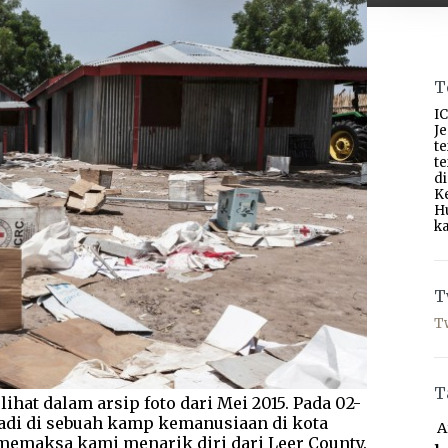
T
IC
J
t
t
d
K
H
ka
T
T
T
lihat dalam arsip foto dari Mei 2015. Pada 02-
rjadi di sebuah kamp kemanusiaan di kota
A
memaksa kami menarik diri dari Leer County.