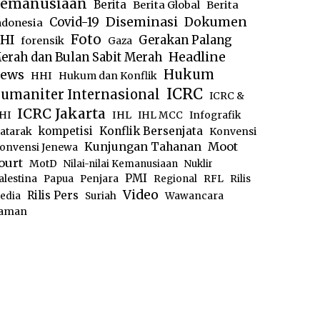
emanusiaan
Berita
Berita Global
Berita
Diseminasi
Dokumen
Covid-19
ndonesia
Foto
HI
Gerakan Palang
forensik
Gaza
Headline
erah dan Bulan Sabit Merah
ews
Hukum
HHI
Hukum dan Konflik
ICRC
umaniter Internasional
ICRC &
ICRC Jakarta
IHL
HI
IHL MCC
Infografik
kompetisi
Konflik Bersenjata
atarak
Konvensi
Moot
Kunjungan Tahanan
onvensi Jenewa
ourt
MotD
Nilai-nilai Kemanusiaan
Nuklir
PMI
alestina
Papua
Penjara
Regional
RFL
Rilis
Video
Rilis Pers
edia
Suriah
Wawancara
aman