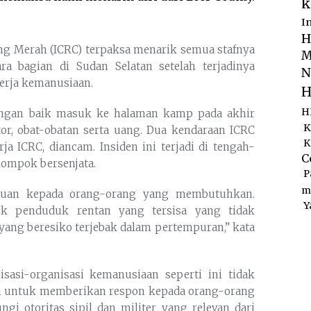
k
I
H
lang Merah (ICRC) terpaksa menarik semua stafnya
M
a bagian di Sudan Selatan setelah terjadinya
N
erja kemanusiaan.
H
H
dengan baik masuk ke halaman kamp pada akhir
K
or, obat-obatan serta uang. Dua kendaraan ICRC
K
ja ICRC, diancam. Insiden ini terjadi di tengah-
C
ompok bersenjata.
P
m
tuan kepada orang-orang yang membutuhkan.
Y
uk penduduk rentan yang tersisa yang tidak
ang beresiko terjebak dalam pertempuran,” kata
isasi-organisasi kemanusiaan seperti ini tidak
i untuk memberikan respon kepada orang-orang
 otoritas sipil dan militer yang relevan dari