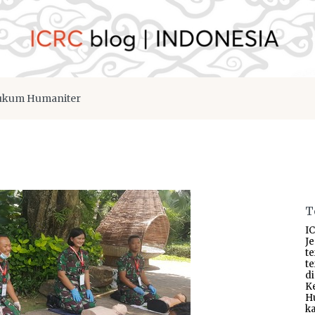
kum Humaniter
T
IC
J
t
t
d
K
H
ka