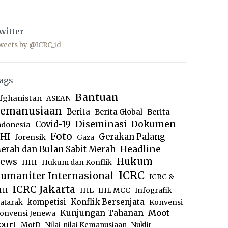
witter
weets by @ICRC_id
ags
Bantuan
fghanistan
ASEAN
emanusiaan
Berita
Berita Global
Berita
Diseminasi
Dokumen
Covid-19
ndonesia
Foto
HI
Gerakan Palang
forensik
Gaza
Headline
erah dan Bulan Sabit Merah
ews
Hukum
HHI
Hukum dan Konflik
ICRC
umaniter Internasional
ICRC &
ICRC Jakarta
IHL
HI
IHL MCC
Infografik
kompetisi
Konflik Bersenjata
atarak
Konvensi
Moot
Kunjungan Tahanan
onvensi Jenewa
ourt
MotD
Nilai-nilai Kemanusiaan
Nuklir