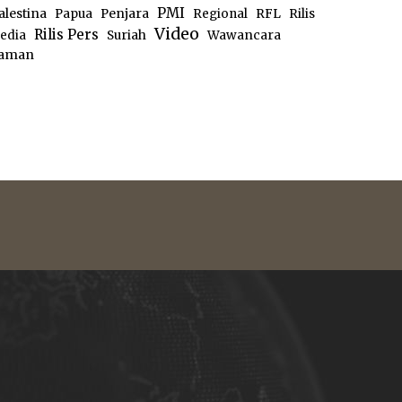
PMI
alestina
Papua
Penjara
Regional
RFL
Rilis
Video
Rilis Pers
edia
Suriah
Wawancara
aman
e