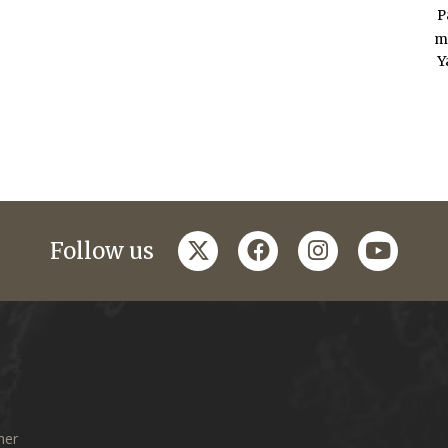
P
m
Y
twitter
facebook
instagram
youtub
Follow us
mer