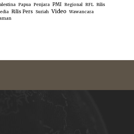
PMI
alestina
Papua
Penjara
Regional
RFL
Rilis
Video
Rilis Pers
edia
Suriah
Wawancara
aman
e