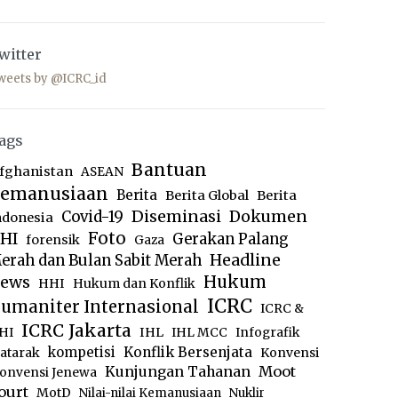
witter
weets by @ICRC_id
ags
Bantuan
fghanistan
ASEAN
emanusiaan
Berita
Berita Global
Berita
Diseminasi
Dokumen
Covid-19
ndonesia
Foto
HI
Gerakan Palang
forensik
Gaza
Headline
erah dan Bulan Sabit Merah
ews
Hukum
HHI
Hukum dan Konflik
ICRC
umaniter Internasional
ICRC &
ICRC Jakarta
IHL
HI
IHL MCC
Infografik
kompetisi
Konflik Bersenjata
atarak
Konvensi
Moot
Kunjungan Tahanan
onvensi Jenewa
ourt
MotD
Nilai-nilai Kemanusiaan
Nuklir