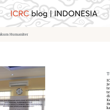
kum Humaniter
T
IC
J
t
t
d
K
H
ka