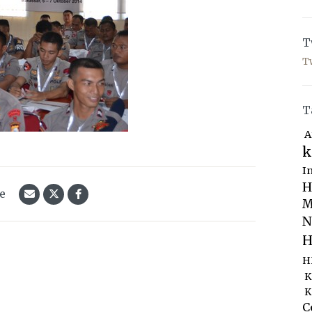
T
T
T
A
k
I
H
le
M
N
H
H
K
K
C