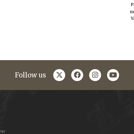
P
m
Y
twitter
facebook
instagram
youtub
Follow us
mer