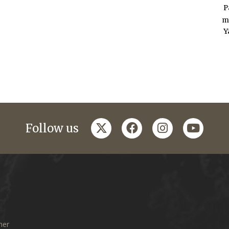
P
m
Y
twitter
facebook
instagram
youtub
Follow us
mer