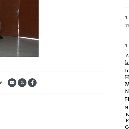
T
T
T
A
k
I
H
le
M
N
H
H
K
K
C