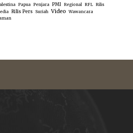
PMI
alestina
Papua
Penjara
Regional
RFL
Rilis
Video
Rilis Pers
edia
Suriah
Wawancara
aman
e