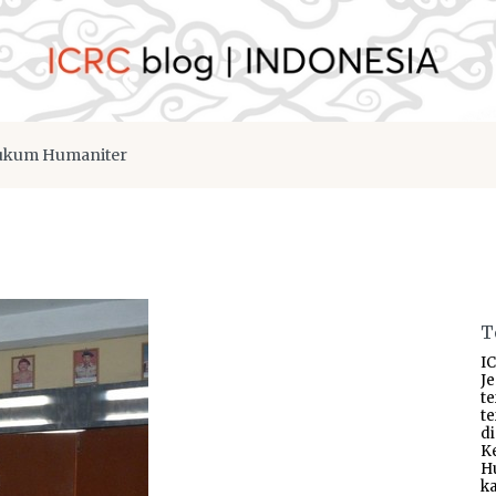
kum Humaniter
T
IC
J
t
t
d
K
H
ka