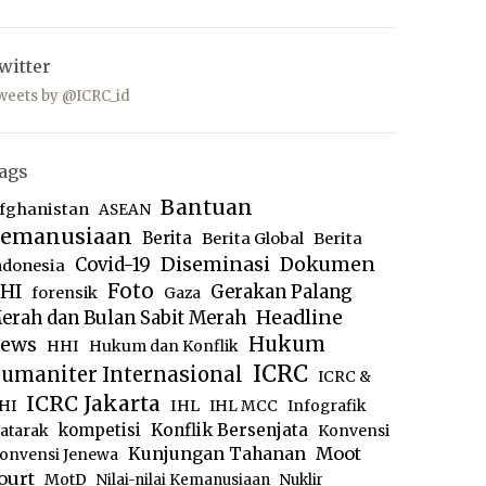
witter
weets by @ICRC_id
ags
Bantuan
fghanistan
ASEAN
emanusiaan
Berita
Berita Global
Berita
Diseminasi
Dokumen
Covid-19
ndonesia
Foto
HI
Gerakan Palang
forensik
Gaza
Headline
erah dan Bulan Sabit Merah
ews
Hukum
HHI
Hukum dan Konflik
ICRC
umaniter Internasional
ICRC &
ICRC Jakarta
IHL
HI
IHL MCC
Infografik
kompetisi
Konflik Bersenjata
atarak
Konvensi
Moot
Kunjungan Tahanan
onvensi Jenewa
ourt
MotD
Nilai-nilai Kemanusiaan
Nuklir