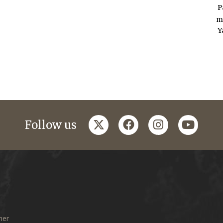
P
m
Y
twitter
facebook
instagram
youtub
Follow us
mer