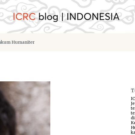
kum Humaniter
T
IC
J
t
t
d
K
H
ka