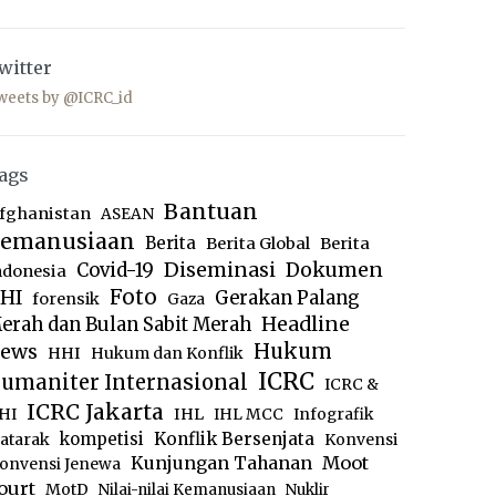
witter
weets by @ICRC_id
ags
Bantuan
fghanistan
ASEAN
emanusiaan
Berita
Berita Global
Berita
Diseminasi
Dokumen
Covid-19
ndonesia
Foto
HI
Gerakan Palang
forensik
Gaza
Headline
erah dan Bulan Sabit Merah
ews
Hukum
HHI
Hukum dan Konflik
ICRC
umaniter Internasional
ICRC &
ICRC Jakarta
IHL
HI
IHL MCC
Infografik
kompetisi
Konflik Bersenjata
atarak
Konvensi
Moot
Kunjungan Tahanan
onvensi Jenewa
ourt
MotD
Nilai-nilai Kemanusiaan
Nuklir