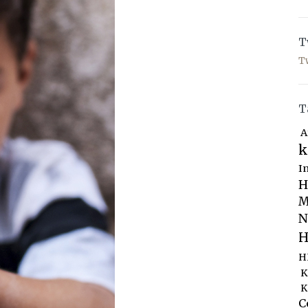
T
T
T
A
k
I
H
M
N
H
H
K
K
C