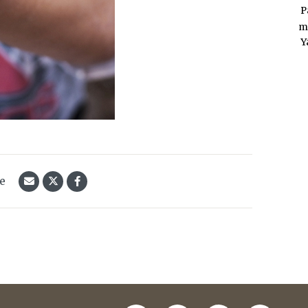
P
m
Y
le