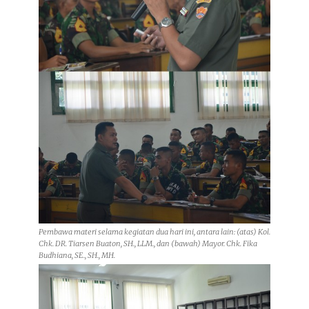
Pembawa materi selama kegiatan dua hari ini, antara lain: (atas) Kol.
Chk. DR. Tiarsen Buaton, SH., LLM., dan (bawah) Mayor. Chk. Fika
Budhiana, SE., SH., MH.