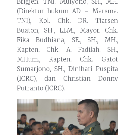
Brigjen. TNI. Mulyono, SH., MH.
(Direktur hukum AD – Marsma.
TNI), Kol. Chk. DR. Tiarsen
Buaton, SH., LLM., Mayor. Chk.
Fika Budhiana, SE., SH., MH.,
Kapten. Chk. A. Fadilah, SH.,
MHum., Kapten. Chk. Gatot
Sumarjono, SH., Dinihari Puspita
(ICRC), dan Christian Donny
Putranto (ICRC).