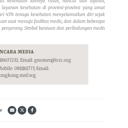
itas kesehatan lainnya rusak, hancur dan dijarah,
 layanan kesehatan di provinsi-provinsi yang amat
dari 45% tenaga kesehatan menyelamatkan diri sejak
n saat menuju fasilitas medis, dan dalam beberapa
a penyerang. Simbol bantuan dan perlindungan medis
NCARA MEDIA
18607232; Email: gnomer@icrc.org
obile: 0811161773; Email:
hongkong.msf.org
le