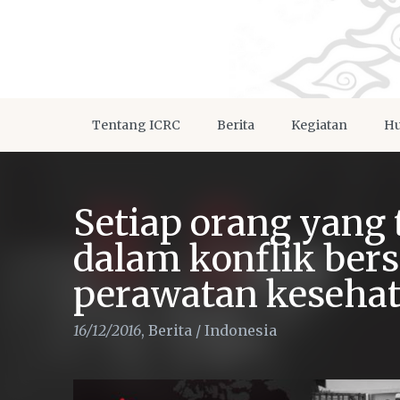
Tentang ICRC
Berita
Kegiatan
Hu
Setiap orang yang 
dalam konflik bers
perawatan keseha
16/12/2016
,
Berita
/
Indonesia