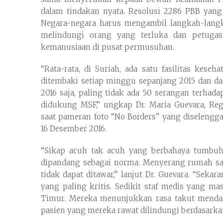
dalam tindakan nyata. Resolusi 2286 PBB yan
Negara-negara harus mengambil langkah-langk
melindungi orang yang terluka dan petugas
kemanusiaan di pusat permusuhan.
“Rata-rata, di Suriah, ada satu fasilitas ke
ditembaki setiap minggu sepanjang 2015 dan d
2016 saja, paling tidak ada 50 serangan terhada
didukung MSF,” ungkap Dr. Maria Guevara, Reg
saat pameran foto “No Borders” yang diselengga
16 Desember 2016.
“Sikap acuh tak acuh yang berbahaya tumbuh
dipandang sebagai norma. Menyerang rumah sa
tidak dapat ditawar,” lanjut Dr. Guevara. “Seka
yang paling kritis. Sedikit staf medis yang m
Timur. Mereka menunjukkan rasa takut mendal
pasien yang mereka rawat dilindungi berdasark