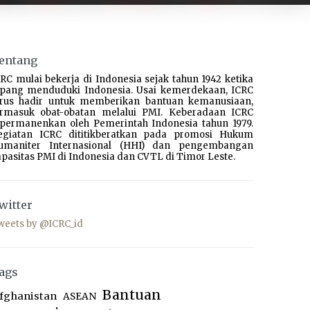
entang
RC mulai bekerja di Indonesia sejak tahun 1942 ketika
epang menduduki Indonesia. Usai kemerdekaan, ICRC
erus hadir untuk memberikan bantuan kemanusiaan,
ermasuk obat-obatan melalui PMI. Keberadaan ICRC
ipermanenkan oleh Pemerintah Indonesia tahun 1979.
egiatan ICRC dititikberatkan pada promosi Hukum
umaniter Internasional (HHI) dan pengembangan
pasitas PMI di Indonesia dan CVTL di Timor Leste.
witter
weets by @ICRC_id
ags
Bantuan
fghanistan
ASEAN