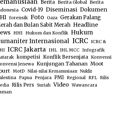
emanusiaan
Berita
Berita Global
Berita
Diseminasi
Dokumen
Covid-19
ndonesia
Foto
HI
Gerakan Palang
forensik
Gaza
Headline
erah dan Bulan Sabit Merah
ews
Hukum
HHI
Hukum dan Konflik
ICRC
umaniter Internasional
ICRC &
ICRC Jakarta
IHL
HI
IHL MCC
Infografik
kompetisi
Konflik Bersenjata
atarak
Konvensi
Moot
Kunjungan Tahanan
onvensi Jenewa
ourt
MotD
Nilai-nilai Kemanusiaan
Nuklir
PMI
alestina
Papua
Penjara
Regional
RFL
Rilis
Video
Rilis Pers
edia
Suriah
Wawancara
aman