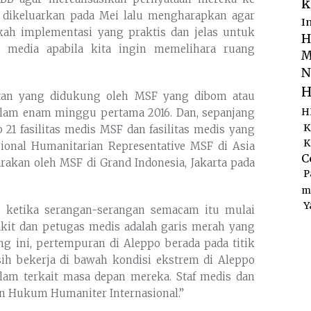
k
g dikeluarkan pada Mei lalu mengharapkan agar
I
ah implementasi yang praktis dan jelas untuk
H
 media apabila kita ingin memelihara ruang
M
N
H
sehatan yang didukung oleh MSF yang dibom atau
alam enam minggu pertama 2016. Dan, sepanjang
H
K
p 21 fasilitas medis MSF dan fasilitas medis yang
K
ional Humanitarian Representative MSF di Asia
C
rakan oleh MSF di Grand Indonesia, Jakarta pada
P
m
Y
 ketika serangan-serangan semacam itu mulai
kit dan petugas medis adalah garis merah yang
rang ini, pertempuran di Aleppo berada pada titik
asih bekerja di bawah kondisi ekstrem di Aleppo
am terkait masa depan mereka. Staf medis dan
an Hukum Humaniter Internasional.”