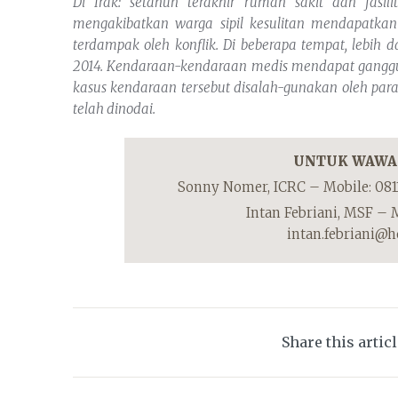
Di Irak: setahun terakhir rumah sakit dan fasil
mengakibatkan warga sipil kesulitan mendapatkan
terdampak oleh konflik.
Di beberapa tempat, lebih 
2014. Kendaraan-kendaraan medis mendapat ganggua
kasus kendaraan tersebut disalah-gunakan oleh par
telah dinodai.
UNTUK WAWA
Sonny Nomer, ICRC – Mobile: 081
Intan Febriani, MSF – M
intan.febriani@
Share this artic