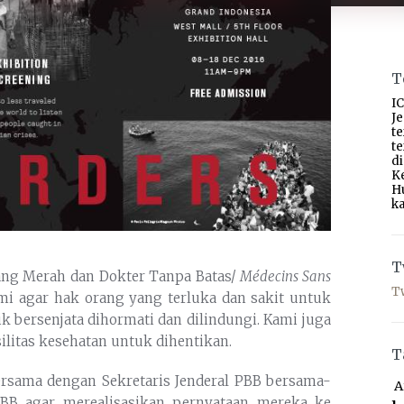
T
IC
J
t
t
d
K
H
ka
T
lang Merah dan Dokter Tanpa Batas/
Médecins Sans
T
i agar hak orang yang terluka dan sakit untuk
 bersenjata dihormati dan dilindungi. Kami juga
ilitas kesehatan untuk dihentikan.
T
ersama dengan Sekretaris Jenderal PBB bersama-
A
B agar merealisasikan pernyataan mereka ke