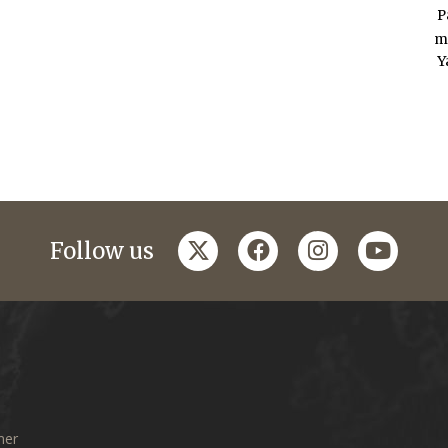
P
m
Y
twitter
facebook
instagram
youtub
Follow us
mer