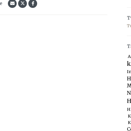
le
T
T
T
A
k
I
H
M
N
H
H
K
K
C