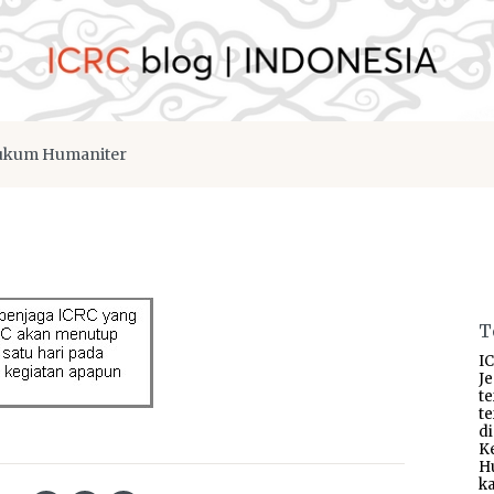
kum Humaniter
T
IC
J
t
t
d
K
H
ka