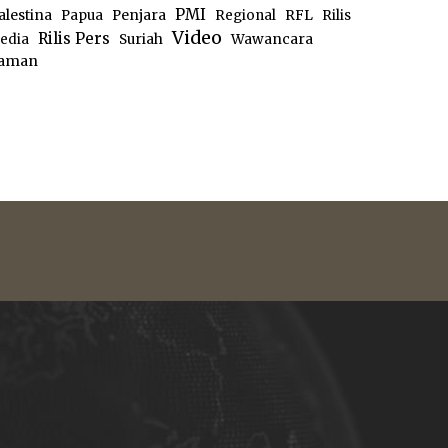
PMI
alestina
Papua
Penjara
Regional
RFL
Rilis
Video
Rilis Pers
edia
Suriah
Wawancara
aman
e