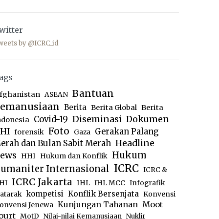
witter
weets by @ICRC_id
ags
Bantuan
fghanistan
ASEAN
emanusiaan
Berita
Berita Global
Berita
Diseminasi
Dokumen
Covid-19
ndonesia
Foto
HI
Gerakan Palang
forensik
Gaza
Headline
erah dan Bulan Sabit Merah
ews
Hukum
HHI
Hukum dan Konflik
ICRC
umaniter Internasional
ICRC &
ICRC Jakarta
IHL
HI
IHL MCC
Infografik
kompetisi
Konflik Bersenjata
atarak
Konvensi
Moot
Kunjungan Tahanan
onvensi Jenewa
ourt
MotD
Nilai-nilai Kemanusiaan
Nuklir