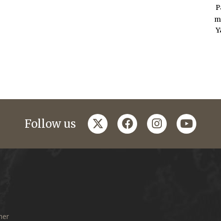
P
m
Y
twitter
facebook
instagram
youtub
Follow us
mer