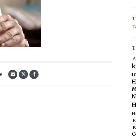
T
T
T
A
k
le
I
H
M
N
H
H
K
K
C