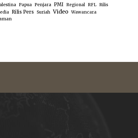
PMI
alestina
Papua
Penjara
Regional
RFL
Rilis
Video
Rilis Pers
edia
Suriah
Wawancara
aman
e