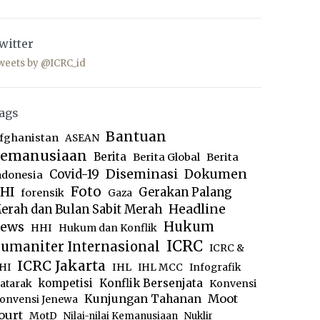
witter
weets by @ICRC_id
ags
Bantuan
fghanistan
ASEAN
emanusiaan
Berita
Berita Global
Berita
Diseminasi
Dokumen
Covid-19
ndonesia
Foto
HI
Gerakan Palang
forensik
Gaza
Headline
erah dan Bulan Sabit Merah
ews
Hukum
HHI
Hukum dan Konflik
ICRC
umaniter Internasional
ICRC &
ICRC Jakarta
IHL
HI
IHL MCC
Infografik
kompetisi
Konflik Bersenjata
atarak
Konvensi
Moot
Kunjungan Tahanan
onvensi Jenewa
ourt
MotD
Nilai-nilai Kemanusiaan
Nuklir