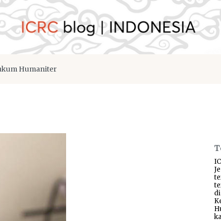
kum Humaniter
T
IC
J
t
t
d
K
H
ka