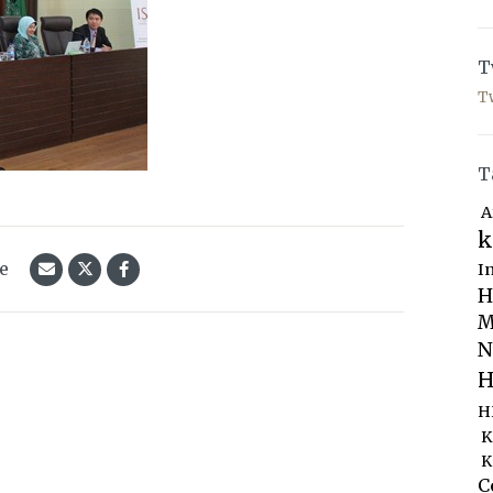
T
T
T
A
k
le
I
H
M
N
H
H
K
K
C