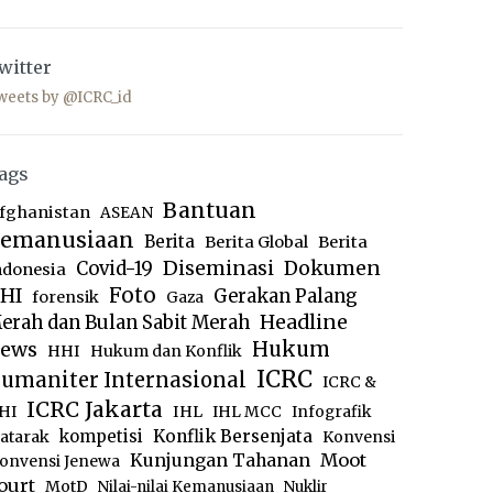
witter
weets by @ICRC_id
ags
Bantuan
fghanistan
ASEAN
emanusiaan
Berita
Berita Global
Berita
Diseminasi
Dokumen
Covid-19
ndonesia
Foto
HI
Gerakan Palang
forensik
Gaza
Headline
erah dan Bulan Sabit Merah
ews
Hukum
HHI
Hukum dan Konflik
ICRC
umaniter Internasional
ICRC &
ICRC Jakarta
IHL
HI
IHL MCC
Infografik
kompetisi
Konflik Bersenjata
atarak
Konvensi
Moot
Kunjungan Tahanan
onvensi Jenewa
ourt
MotD
Nilai-nilai Kemanusiaan
Nuklir