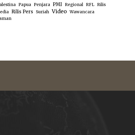
PMI
alestina
Papua
Penjara
Regional
RFL
Rilis
Video
Rilis Pers
edia
Suriah
Wawancara
aman
e