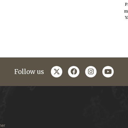
P
m
Y
twitter
facebook
instagram
youtub
Follow us
mer