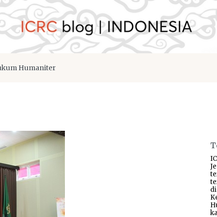
kum Humaniter
T
IC
J
t
t
d
K
H
ka